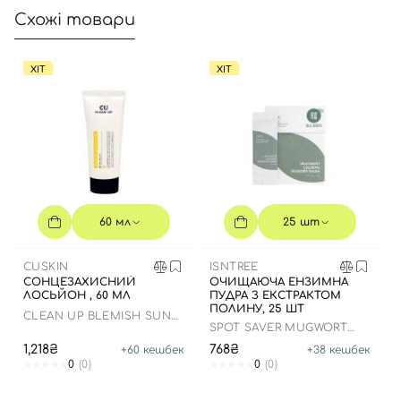
Схожі товари
ХІТ
ХІТ
60 мл
25 шт
CUSKIN
ISNTREE
СОНЦЕЗАХИСНИЙ
ОЧИЩАЮЧА ЕНЗИМНА
ЛОСЬЙОН , 60 МЛ
ПУДРА З ЕКСТРАКТОМ
ПОЛИНУ, 25 ШТ
CLEAN UP BLEMISH SUN
SPOT SAVER MUGWORT
LOTION SPF 50+ PA++++
POWDER WASH
1,218₴
768₴
+
60
кешбек
+
38
кешбек
0
(0)
0
(0)