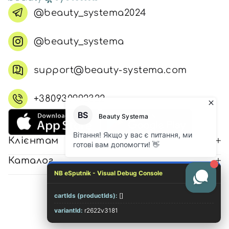
@beauty_systema2024
@beauty_systema
support@beauty-systema.com
+380930992322
Клієнтам
Каталог
NB eSputnik - Visual Debug Console
cartIds (productIds):
[]
© 2026 Всі права захищені
variantId:
r2622v3181