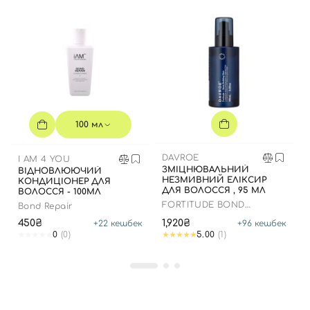
Вхід
Реєстрація
100 мл
Номер телефону
DAVROE
I AM 4 YOU
ЗМІЦНЮВАЛЬНИЙ
ВІДНОВЛЮЮЧИЙ
НЕЗМИВНИЙ ЕЛІКСИР
КОНДИЦІОНЕР ДЛЯ
ДЛЯ ВОЛОССЯ , 95 МЛ
ВОЛОССЯ - 100МЛ
Відправляючи форму для авторизації/реєстрації ви
FORTITUDE BOND
Bond Repair
приймаєте умови
Угоди користувача
BUILDING ELIXIR
450₴
1,920₴
+
22
кешбек
+
96
кешбек
0
(0)
5.00
(1)
Далі
Увійти за допомогою e-mail