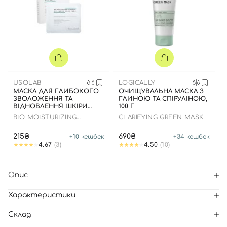
USOLAB
LOGICALLY
МАСКА ДЛЯ ГЛИБОКОГО
ОЧИЩУВАЛЬНА МАСКА З
ЗВОЛОЖЕННЯ ТА
ГЛИНОЮ ТА СПІРУЛІНОЮ,
ВІДНОВЛЕННЯ ШКІРИ
100 Г
ОБЛИЧЧЯ З
BIO MOISTURIZING
CLARIFYING GREEN MASK
ЗАСПОКІЙЛИВИМ
HYDRATING HYALURON
ЕФЕКТОМ
MASK
215₴
690₴
+
10
кешбек
+
34
кешбек
4.67
(3)
4.50
(10)
Опис
Характеристики
Склад