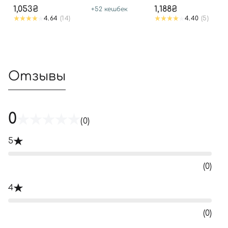
1,053₴
1,188₴
+
52
кешбек
4.64
(14)
4.40
(5)
Отзывы
0
(0)
5
(0)
4
(0)