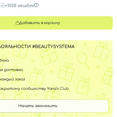
3₴
+
102₴
кешбек
Добавить в корзину
ЛОЯЛЬНОСТИ #BEAUTYSYSTEMA
шбека
я доставка
каждый заказ
закрытому сообществу Yana’s Club
Начать экономить