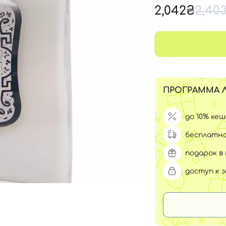
Для обличчя
2,042₴
2,40
СПФ защита для детей
вары
Для зоны век
ПРОГРАММА 
до 10% ке
бесплатна
подарок в 
доступ к 