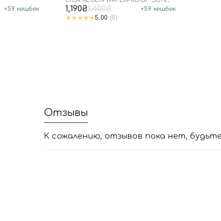
CICA REGEN WATERPROOF SUN
SPF50+ PA++++
1,190₴
1,400₴
+
59
кешбек
+
59
кешбек
5.00
(5)
Отзывы
К сожалению, отзывов пока нет, будьт