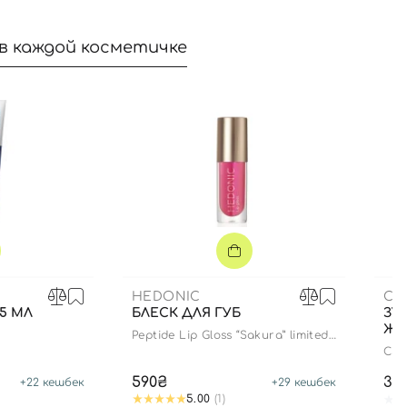
в каждой косметичке
HEDONIC
CU
75 МЛ
БЛЕСК ДЛЯ ГУБ
ЗУБ
ЖЕ
Peptide Lip Gloss “Sakura” limited
edition
CS 
590₴
35
+
22
кешбек
+
29
кешбек
5.00
(1)