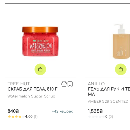
TREE HUT
ANILLO
СКРАБ ДЛЯ ТЕЛА, 510 Г
ГЕЛЬ ДЛЯ РУК И ТЕ
МЛ
Watermelon Sugar Scrub
AMBER 528 SCENTED
BODY WASH
840₴
1,535₴
+
42
кешбек
4.00
(1)
0
(0)