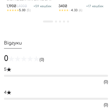
SUN SPF50+ PA++++
1,190₴
1,400₴
340₴
+
59
кешбек
+
17
кешбек
5.00
(5)
4.33
(6)
Відгуки
0
(0)
5
(0)
4
(0)