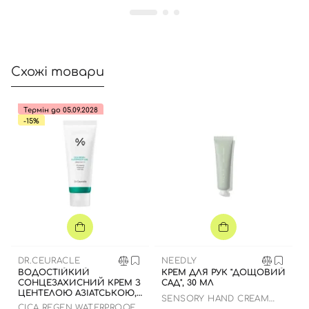
Схожі товари
Термін до 05.09.2028
-15%
DR.CEURACLE
NEEDLY
ВОДОСТІЙКИЙ
КРЕМ ДЛЯ РУК "ДОЩОВИЙ
СОНЦЕЗАХИСНИЙ КРЕМ З
САД", 30 МЛ
ЦЕНТЕЛОЮ АЗІАТСЬКОЮ,
SENSORY HAND CREAM
100 МЛ ДО 05.09.2028
CICA REGEN WATERPROOF
424 RAINY GARDEN