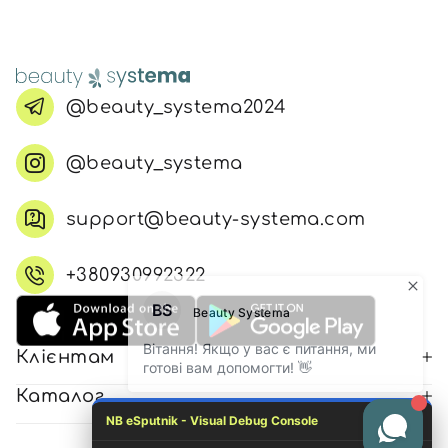
@beauty_systema2024
@beauty_systema
support@beauty-systema.com
+380930992322
Клієнтам
Каталог
NB eSputnik - Visual Debug Console