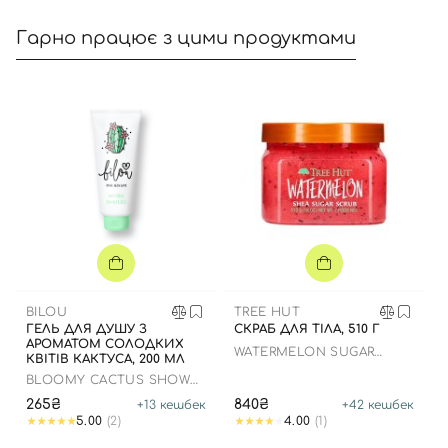
Гарно працює з цими продуктами
Вхід
Реєстрація
Номер телефону
BILOU
TREE HUT
Відправляючи форму для авторизації/реєстрації ви
ГЕЛЬ ДЛЯ ДУШУ З
СКРАБ ДЛЯ ТІЛА, 510 Г
АРОМАТОМ СОЛОДКИХ
приймаєте умови
Угоди користувача
WATERMELON SUGAR
КВІТІВ КАКТУСА, 200 МЛ
SCRUB
BLOOMY CACTUS SHOWER
Далі
GEL
265₴
840₴
+
13
кешбек
+
42
кешбек
5.00
(2)
4.00
(1)
Увійти за допомогою e-mail