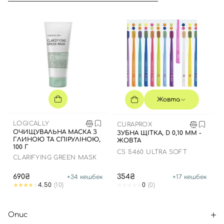
Жовта
LOGICALLY
CURAPROX
ОЧИЩУВАЛЬНА МАСКА З
ЗУБНА ЩІТКА, D 0,10 ММ -
ГЛИНОЮ ТА СПІРУЛІНОЮ,
ЖОВТА
100 Г
CS 5460 ULTRA SOFT
CLARIFYING GREEN MASK
690₴
354₴
+
34
кешбек
+
17
кешбек
4.50
(10)
0
(0)
Опис