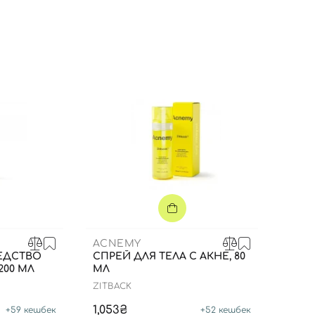
Вы еще не добавили товары в корзину
Отправляя форму для авторизации/регистрации, вы
принимаете условия
Пользовательские соглашения
Далее
Войти с помощью e-mail
ACNEMY
ЕДСТВО
СПРЕЙ ДЛЯ ТЕЛА С АКНЕ, 80
200 МЛ
МЛ
ZITBACK
1,053₴
+
59
кешбек
+
52
кешбек