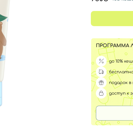
Для обличчя
СПФ защита для детей
вары
Для зоны век
ПРОГРАММА 
до 10% ке
бесплатна
подарок в 
доступ к 