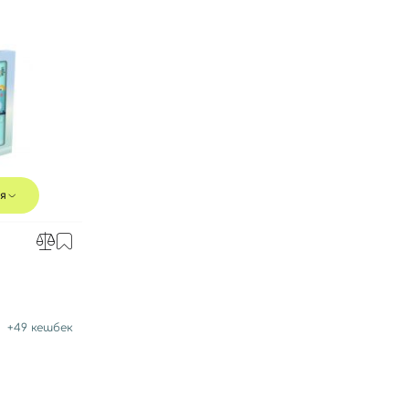
я
Вход
Регистрация
+
49
кешбек
Номер телефона