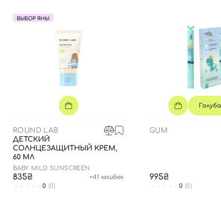
ВЫБОР ЯНЫ
Голуба
ROUND LAB
GUM
ДЕТСКИЙ
СОЛНЦЕЗАЩИТНЫЙ КРЕМ,
60 МЛ
BABY MILD SUNSCREEN
835₴
995₴
+
41
кешбек
0
(0)
0
(0)