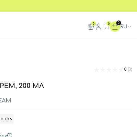
0
0
0
RU
0
(0)
РЕМ, 200 МЛ
REAM
енол
бек