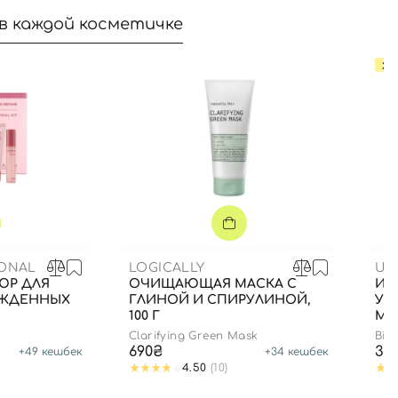
в каждой косметичке
ХИ
IONAL
LOGICALLY
US
ЮР ДЛЯ
ОЧИЩАЮЩАЯ МАСКА С
ИН
ЕЖДЕННЫХ
ГЛИНОЙ И СПИРУЛИНОЙ,
УВ
100 Г
МЛ
Clarifying Green Mask
Bio
690₴
35
+
49
кешбек
+
34
кешбек
4.50
(10)