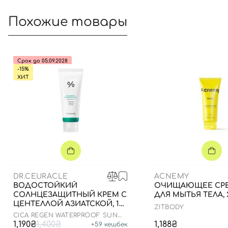
Похожие товары
Срок до 05.09.2028
-15%
ХИТ
DR.CEURACLE
ACNEMY
ВОДОСТОЙКИЙ
ОЧИЩАЮЩЕЕ СР
СОЛНЦЕЗАЩИТНЫЙ КРЕМ С
ДЛЯ МЫТЬЯ ТЕЛА, 
ЦЕНТЕЛЛОЙ АЗИАТСКОЙ, 100
ZITBODY
МЛ ДО 25.03.2026
CICA REGEN WATERPROOF SUN
SPF50+ PA++++
1,190₴
1,400₴
1,188₴
+
59
кешбек