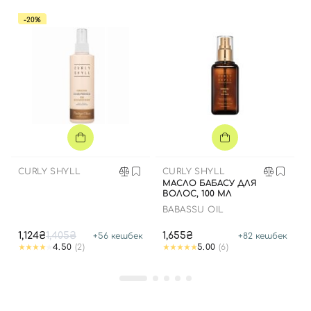
-20%
CURLY SHYLL
CURLY SHYLL
МАСЛО БАБАСУ ДЛЯ
ВОЛОС, 100 МЛ
BABASSU OIL
1,124₴
1,405₴
1,655₴
+
56
кешбек
+
82
кешбек
4.50
(2)
5.00
(6)