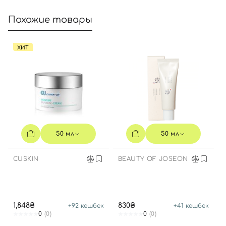
Вход
Регистрация
Похожие товары
Номер телефона
ХИТ
Отправляя форму для авторизации/регистрации, вы
принимаете условия
Пользовательские соглашения
Далее
50 мл
50 мл
Войти с помощью e-mail
CUSKIN
BEAUTY OF JOSEON
1,848₴
830₴
+
92
кешбек
+
41
кешбек
0
(0)
0
(0)