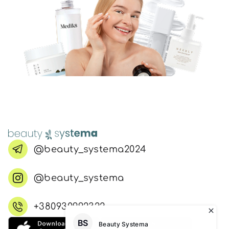
@beauty_systema2024
@beauty_systema
+380930992322