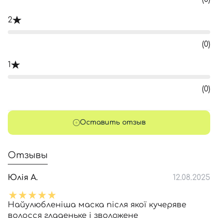
2
(0)
1
(0)
Оставить отзыв
Отзывы
Юлія А.
12.08.2025
Найулюбленіша маска після якої кучеряве
волосся гладеньке і зволожене