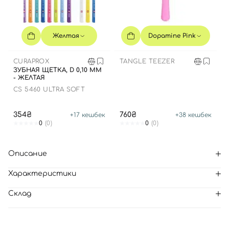
Желтая
Dopamine Pink
CURAPROX
TANGLE TEEZER
ЗУБНАЯ ЩЕТКА, D 0,10 ММ
- ЖЕЛТАЯ
CS 5460 ULTRA SOFT
354₴
760₴
+
17
кешбек
+
38
кешбек
0
(0)
0
(0)
Описание
Характеристики
Склад