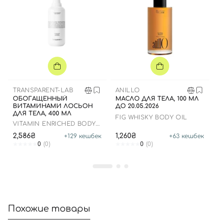
Вход
Регистрация
Номер телефона
TRANSPARENT-LAB
ANILLO
ОБОГАЩЕННЫЙ
МАСЛО ДЛЯ ТЕЛА, 100 МЛ
ВИТАМИНАМИ ЛОСЬОН
ДО 20.05.2026
ДЛЯ ТЕЛА, 400 МЛ
Отправляя форму для авторизации/регистрации, вы
FIG WHISKY BODY OIL
VITAMIN ENRICHED BODY
принимаете условия
Пользовательские соглашения
LOTION
2,586₴
1,260₴
+
129
кешбек
+
63
кешбек
Далее
0
(0)
0
(0)
Войти с помощью e-mail
Похожие товары