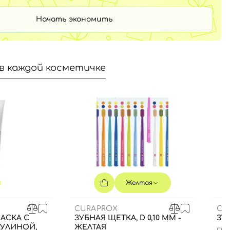
Начать экономить
в каждой косметичке
Желтая
CURAPROX
CU
АСКА С
ЗУБНАЯ ЩЕТКА, D 0,10 ММ -
ЗУ
РУЛИНОЙ,
ЖЕЛТАЯ