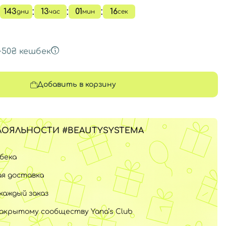
:
:
:
143
13
01
15
дни
час
мин
сек
+
50₴
кешбек
Добавить в корзину
ЛОЯЛЬНОСТИ #BEAUTYSYSTEMA
шбека
я доставка
каждый заказ
закрытому сообществу Yana’s Club