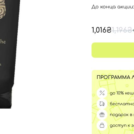
Для обличчя
До конца акции:
СПФ защита для детей
вары
Для зоны век
1,016₴
1,196₴
ПРОГРАММА 
до 10% ке
бесплатна
подарок в 
доступ к 