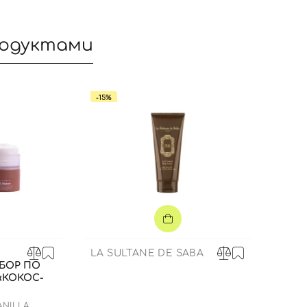
родуктами
-15%
Вход
Регистрация
LA SULTANE DE SABA
БОР ПО
«КОКОС-
Номер телефона
ANILLA