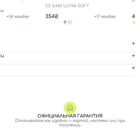
ENZ
CS 5460 ULTRA SOFT
sk
354₴
44
+
34
кешбек
+
17
кешбек
0
(0)
ки
ОФИЦИАЛЬНАЯ ГАРАНТИЯ
Оплачивайте как удобно — картой, частями или при
получении.