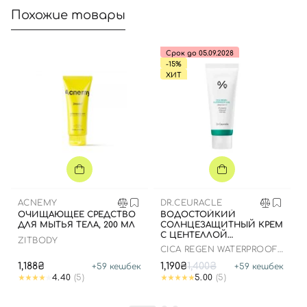
Похожие товары
Срок до 05.09.2028
-15%
ХИТ
ACNEMY
DR.CEURACLE
ОЧИЩАЮЩЕЕ СРЕДСТВО
ВОДОСТОЙКИЙ
ДЛЯ МЫТЬЯ ТЕЛА, 200 МЛ
СОЛНЦЕЗАЩИТНЫЙ КРЕМ
С ЦЕНТЕЛЛОЙ
ZITBODY
АЗИАТСКОЙ, 100 МЛ ДО
CICA REGEN WATERPROOF
25.03.2026
SUN SPF50+ PA++++
1,188₴
1,190₴
1,400₴
+
59
кешбек
+
59
кешбек
4.40
(5)
5.00
(5)