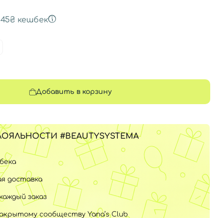
+
45₴
кешбек
Добавить в корзину
ЛОЯЛЬНОСТИ #BEAUTYSYSTEMA
шбека
я доставка
каждый заказ
закрытому сообществу Yana’s Club