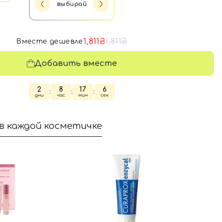
выбирай
1,811₴
1,811₴
Вместе дешевле
Добавить вместе
2
8
17
6
:
:
:
дни
час
мин
сек
в каждой косметичке