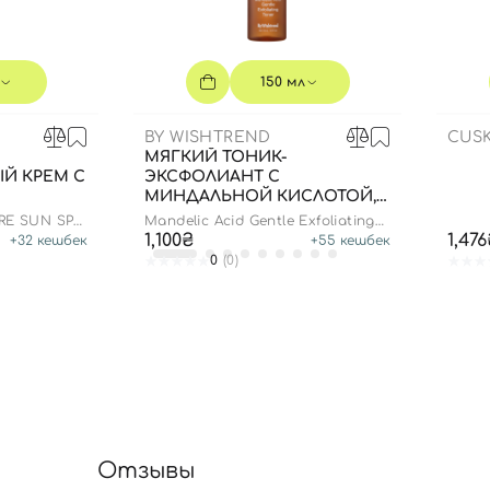
150 мл
BY WISHTREND
CUSK
МЯГКИЙ ТОНИК-
Й КРЕМ С
ЭКСФОЛИАНТ С
МИНДАЛЬНОЙ КИСЛОТОЙ,
Л
150 МЛ
RE SUN SPF
Mandelic Acid Gentle Exfoliating
Toner
1,100₴
1,47
+
32
кешбек
+
55
кешбек
0
(0)
Отзывы