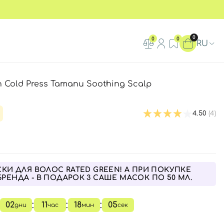
0
0
0
RU
Cold Press Tamanu Soothing Scalp
4.50
(4)
СКИ ДЛЯ ВОЛОС RATED GREEN! А ПРИ ПОКУПКЕ
БРЕНДА - В ПОДАРОК 3 САШЕ МАСОК ПО 50 МЛ.
:
:
:
02
11
18
04
дни
час
мин
сек