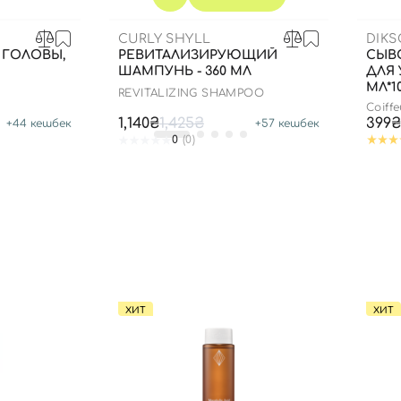
CURLY SHYLL
DIK
 ГОЛОВЫ,
РЕВИТАЛИЗИРУЮЩИЙ
СЫВ
ШАМПУНЬ - 360 МЛ
ДЛЯ 
МЛ*1
REVITALIZING SHAMPOO
Coiff
1,140₴
1,425₴
399₴
+
44
кешбек
+
57
кешбек
0
(0)
ХИТ
ХИТ