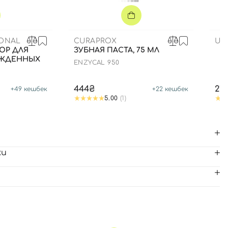
IONAL
CURAPROX
US
ЮР ДЛЯ
ЗУБНАЯ ПАСТА, 75 МЛ
ЕЖДЕННЫХ
ENZYCAL 950
444₴
21
+
49
кешбек
+
22
кешбек
5.00
(1)
ки