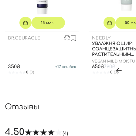
15 мл
50 мл
DR.CEURACLE
NEEDLY
УВЛАЖНЯЮЩИЙ
СОЛНЦЕЗАЩИТНЫ
РАСТИТЕЛЬНЫМ
СКВАЛАНОМ, 50 М
VEGAN MILD MOISTU
50+ PA++++
350₴
650₴
790₴
+
17
кешбек
0
(0)
0
(0)
Отзывы
4.50
(4)