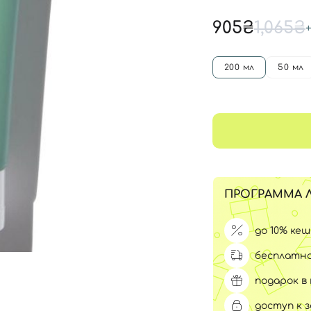
Для обличчя
СПФ защита для детей
905₴
1,065₴
вары
Для зоны век
200 мл
50 мл
ПРОГРАММА 
до 10% ке
бесплатна
подарок в 
доступ к 