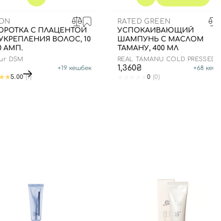
SON
RATED GREEN
ОРОТКА С ПЛАЦЕНТОЙ
УСПОКАИВАЮЩИЙ
УКРЕПЛЕНИЯ ВОЛОС, 10
ШАМПУНЬ С МАСЛОМ
0 АМП.
ТАМАНУ, 400 МЛ
eur DSM
REAL TAMANU COLD PRESSED
TAMANU OIL SOOTHING SCALP
1,360₴
+
19
кешбек
+
68
кешб
SHAMPOO
5.00
(1)
0
(0)