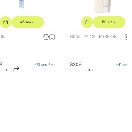
45 мл
50 мл
IN
BEAUTY OF JOSEON
6₴
830₴
+
73
кешбек
+
41
кешб
0
(0)
0
(0)