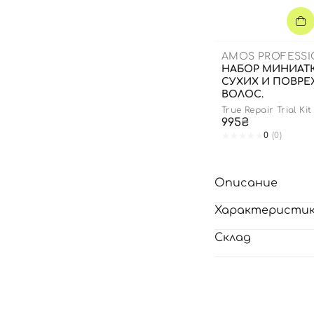
AMOS PROFESS
НАБОР МИНИАТ
СУХИХ И ПОВР
ВОЛОС.
True Repair Trial Kit
995₴
0
(0)
Описание
Характеристи
Склад
Вход
Регистрация
Номер телефона