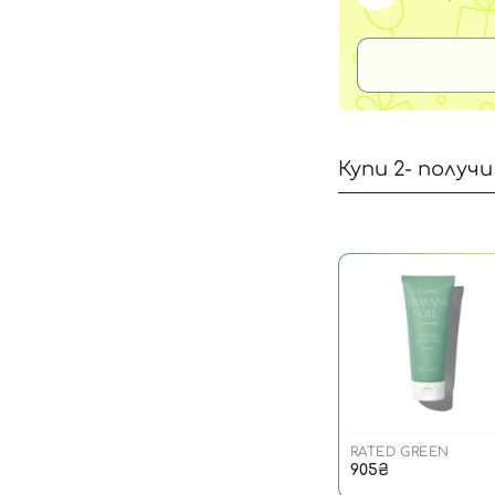
Купи 2- получ
RATED GREEN
905₴