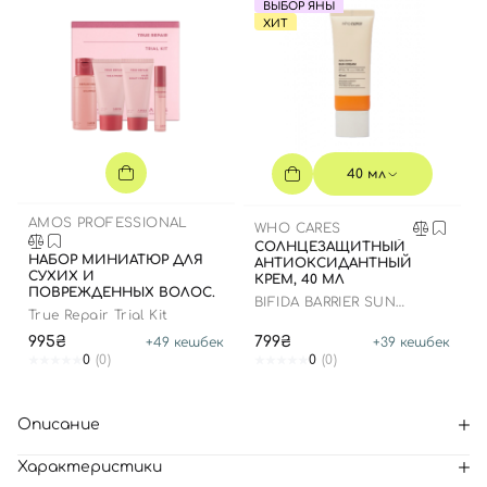
ВЫБОР ЯНЫ
ХИТ
40 мл
AMOS PROFESSIONAL
WHO CARES
СОЛНЦЕЗАЩИТНЫЙ
НАБОР МИНИАТЮР ДЛЯ
АНТИОКСИДАНТНЫЙ
СУХИХ И
КРЕМ, 40 МЛ
ПОВРЕЖДЕННЫХ ВОЛОС.
BIFIDA BARRIER SUN
True Repair Trial Kit
CREAM
995₴
799₴
+
49
кешбек
+
39
кешбек
0
(0)
0
(0)
Описание
Характеристики