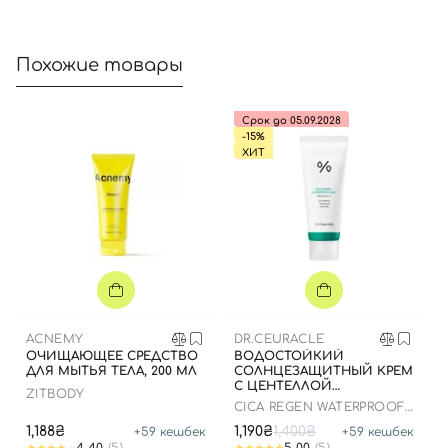
Похожие товары
Срок до 05.09.2028
-15%
ХИТ
ACNEMY
DR.CEURACLE
ОЧИЩАЮЩЕЕ СРЕДСТВО
ВОДОСТОЙКИЙ
ДЛЯ МЫТЬЯ ТЕЛА, 200 МЛ
СОЛНЦЕЗАЩИТНЫЙ КРЕМ
С ЦЕНТЕЛЛОЙ
ZITBODY
АЗИАТСКОЙ, 100 МЛ ДО
CICA REGEN WATERPROOF
25.03.2026
SUN SPF50+ PA++++
1,188₴
1,190₴
1,400₴
+
59
кешбек
+
59
кешбек