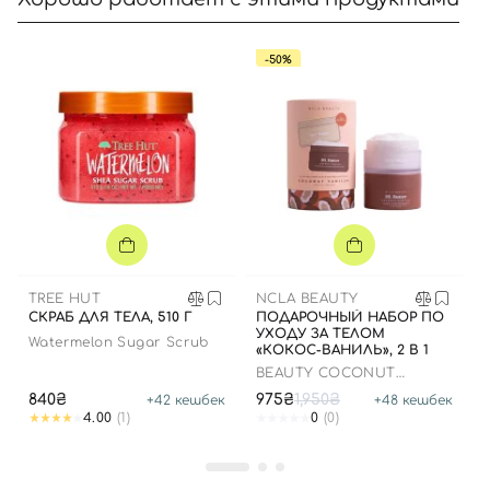
-50%
Вход
Регистрация
Номер телефона
TREE HUT
NCLA BEAUTY
Отправляя форму для авторизации/регистрации, вы
СКРАБ ДЛЯ ТЕЛА, 510 Г
ПОДАРОЧНЫЙ НАБОР ПО
принимаете условия
Пользовательские соглашения
УХОДУ ЗА ТЕЛОМ
Watermelon Sugar Scrub
«КОКОС-ВАНИЛЬ», 2 В 1
Далее
BEAUTY COCONUT
VANILLA BODY CARE
840₴
975₴
1,950₴
+
42
кешбек
+
48
кешбек
DISCOVERY SET
4.00
(1)
0
(0)
Войти с помощью e-mail