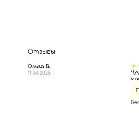
Отзывы
Ольга В.
Чу
11.04.2025
ма
П
Be