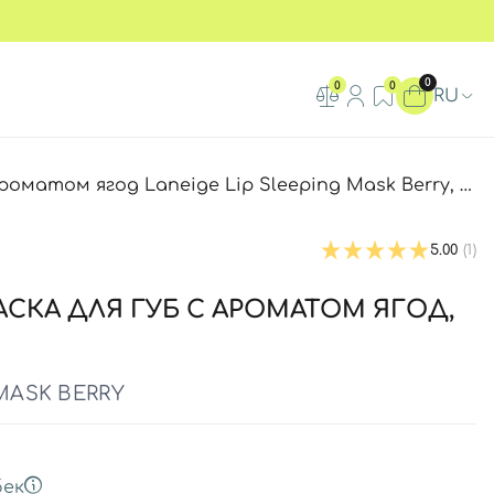
0
0
0
RU
оматом ягод Laneige Lip Sleeping Mask Berry, 20 г
5.00
(1)
СКА ДЛЯ ГУБ С АРОМАТОМ ЯГОД,
 MASK BERRY
ек