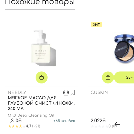
Похожие товары
ХИТ
23
NEEDLY
CUSKIN
МЯГКОЕ МАСЛО ДЛЯ
ГЛУБОКОЙ ОЧИСТКИ КОЖИ,
240 МЛ
Mild Deep Cleansing Oil
1,310₴
2,022₴
+
65
кешбек
4.71
(21)
0
(0)