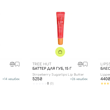
TREE HUT
LIPS
БАТТЕР ДЛЯ ГУБ, 15 Г
БЛЕС
Strawberry Sugarlips Lip Butter
Lippe
525₴
440
+
14
кешбек
+
26
кешбек
0
(0)
Вход
Регистрация
Номер телефона