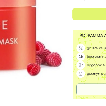
Для обличчя
СПФ защита для детей
вары
Для зоны век
ПРОГРАММА 
до 10% ке
бесплатна
подарок в 
доступ к 