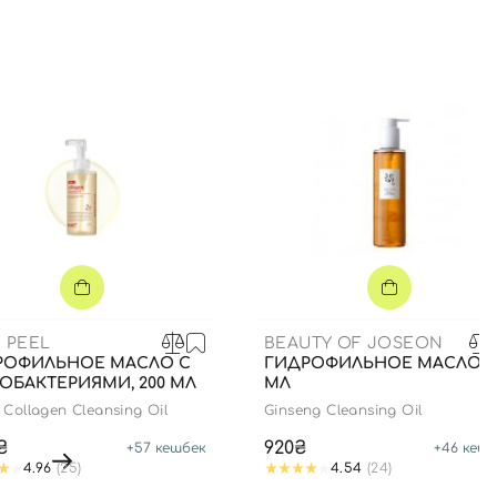
 PEEL
BEAUTY OF JOSEON
РОФИЛЬНОЕ МАСЛО С
ГИДРОФИЛЬНОЕ МАСЛО, 2
ОБАКТЕРИЯМИ, 200 МЛ
МЛ
 Collagen Cleansing Oil
Ginseng Cleansing Oil
₴
920₴
+
57
кешбек
+
46
кешб
4.96
(25)
4.54
(24)