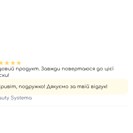
довий продукт. Завжди повертаюся до цієї
ски!
ривіт, подружко! Дякуємо за твій відгук!
auty Systema