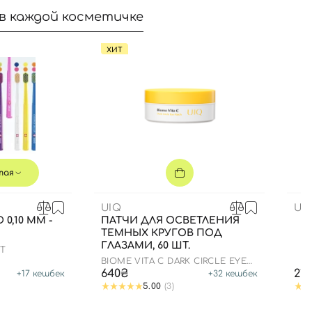
в каждой косметичке
ХИТ
тая
UIQ
US
 0,10 ММ -
ПАТЧИ ДЛЯ ОСВЕТЛЕНИЯ
ТЕМНЫХ КРУГОВ ПОД
ГЛАЗАМИ, 60 ШТ.
FT
BIOME VITA C DARK CIRCLE EYE
PATCH
640₴
21
+
17
кешбек
+
32
кешбек
5.00
(3)