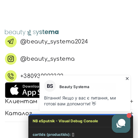
@beauty_systema2024
@beauty_systema
+380930992322
Клиентам
Каталог
NB eSputnik - Visual Debug Console
cartIds (productIds):
[]
© 2026 Все права защищены