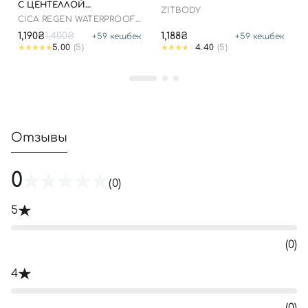
С ЦЕНТЕЛЛОЙ
ZITBODY
АЗИАТСКОЙ, 100 МЛ ДО
CICA REGEN WATERPROOF
25.03.2026
SUN SPF50+ PA++++
1,190₴
1,400₴
1,188₴
+
59
кешбек
+
59
кешбек
5.00
(5)
4.40
(5)
Отзывы
0
(0)
5
(0)
4