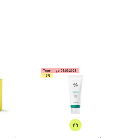
Ви ще не додали товари у кошик
Відправляючи форму для авторизації/реєстрації ви
приймаєте умови
Угоди користувача
Далі
Увійти за допомогою e-mail
Термін до 05.09.2028
-15%