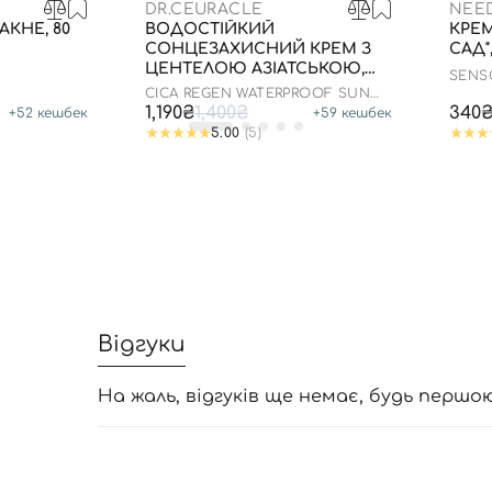
DR.CEURACLE
NEE
АКНЕ, 80
ВОДОСТІЙКИЙ
КРЕ
СОНЦЕЗАХИСНИЙ КРЕМ З
САД"
ЦЕНТЕЛОЮ АЗІАТСЬКОЮ,
SENS
100 МЛ ДО 05.09.2028
RAIN
CICA REGEN WATERPROOF SUN
SPF50+ PA++++
1,190₴
1,400₴
340
+
52
кешбек
+
59
кешбек
5.00
(5)
Відгуки
На жаль, відгуків ще немає, будь першо