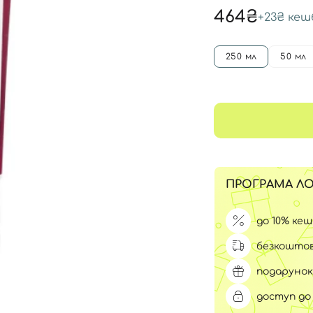
Для обличчя
464₴
+
23₴
кеш
СПФ захист для дітей
вари
Для зони повік
250 мл
50 мл
ПРОГРАМА ЛО
до 10% ке
безкоштов
подарунок
доступ до 