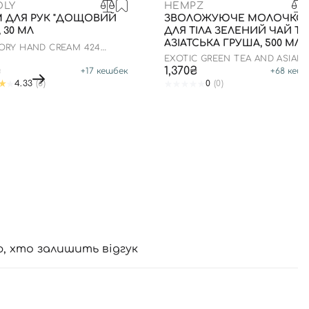
DLY
HEMPZ
М ДЛЯ РУК "ДОЩОВИЙ
ЗВОЛОЖУЮЧЕ МОЛОЧКО
, 30 МЛ
ДЛЯ ТІЛА ЗЕЛЕНИЙ ЧАЙ ТА
АЗІАТСЬКА ГРУША, 500 МЛ
ORY HAND CREAM 424
Y GARDEN
EXOTIC GREEN TEA AND ASIAN
PEAR HERBAL MOISTURIZER
₴
1,370₴
+
17
кешбек
+
68
кешб
4.33
(6)
0
(0)
ю, хто залишить відгук