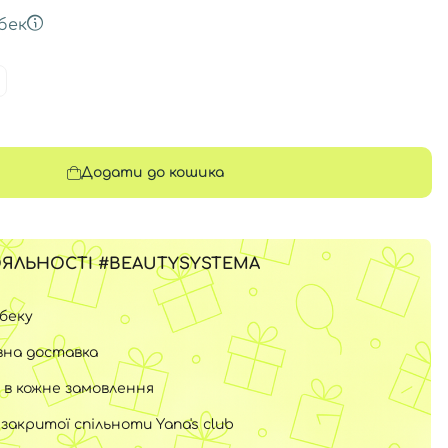
бек
Додати до кошика
ЯЛЬНОСТІ #BEAUTYSYSTEMA
шбеку
на доставка
 в кожне замовлення
закритої спільноти Yana's club