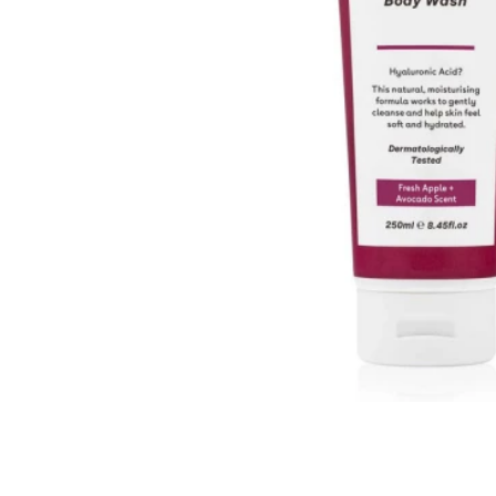
Всі то
гієни