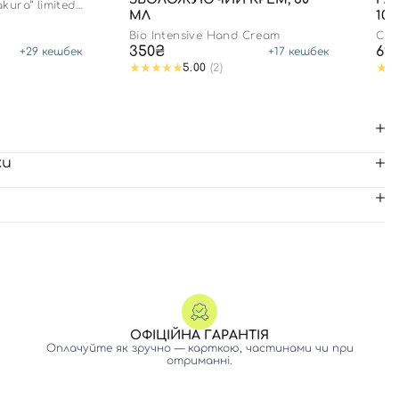
akura” limited
МЛ
100
Bio Intensive Hand Cream
CLA
350₴
69
+
29
кешбек
+
17
кешбек
5.00
(2)
ки
ОФІЦІЙНА ГАРАНТІЯ
Оплачуйте як зручно — карткою, частинами чи при
отриманні.