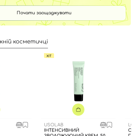
Почати заощаджувати
жній косметичці
ХІТ
USOLAB
LO
ІНТЕНСИВНИЙ
ОЧ
ЗВОЛОЖУЮЧИЙ КРЕМ, 50
ГЛ