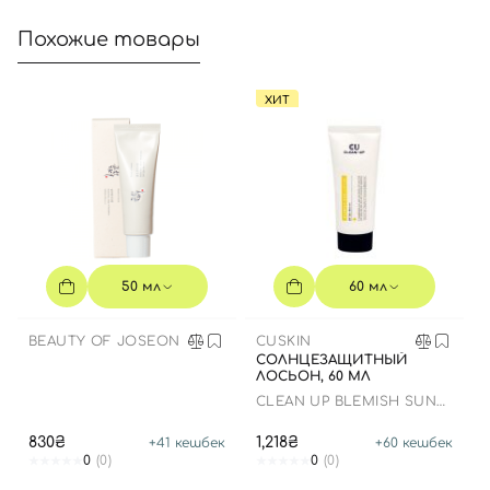
Далее
Похожие товары
Войти с помощью e-mail
ХИТ
50 мл
60 мл
BEAUTY OF JOSEON
CUSKIN
СОЛНЦЕЗАЩИТНЫЙ
ЛОСЬОН, 60 МЛ
CLEAN UP BLEMISH SUN
LOTION SPF 50+ PA++++
830₴
1,218₴
+
41
кешбек
+
60
кешбек
0
(0)
0
(0)