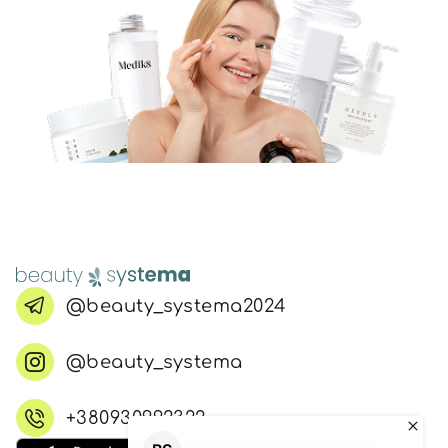
@beauty_systema2024
@beauty_systema
+380930992322