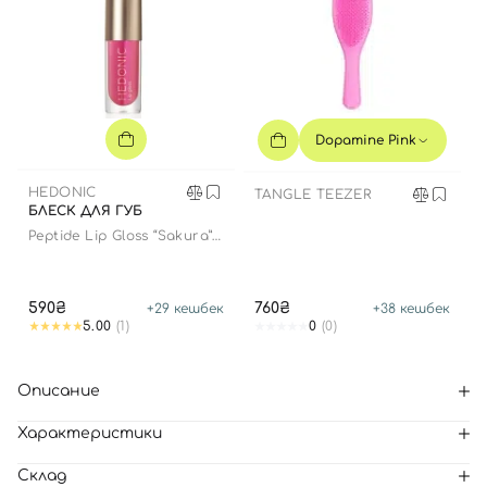
Dopamine Pink
HEDONIC
TANGLE TEEZER
БЛЕСК ДЛЯ ГУБ
Peptide Lip Gloss “Sakura”
limited edition
590₴
760₴
+
29
кешбек
+
38
кешбек
5.00
(1)
0
(0)
Описание
Характеристики
Склад