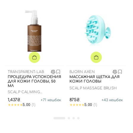
Вход
Регистрация
TRANSPARENT-LAB
BJORN AXEN
ПРОЦЕДУРА УСПОКОЕНИЯ
МАССАЖНАЯ ЩЕТКА ДЛЯ
ДЛЯ КОЖИ ГОЛОВЫ, 50
КОЖИ ГОЛОВЫ
МЛ
SCALP MASSAGE BRUSH
Номер телефона
SCALP CALMING
TREATMENT
1,437₴
875₴
+
71
кешбек
+
43
кешбек
5.00
(1)
5.00
(1)
Отправляя форму для авторизации/регистрации, вы
принимаете условия
Пользовательские соглашения