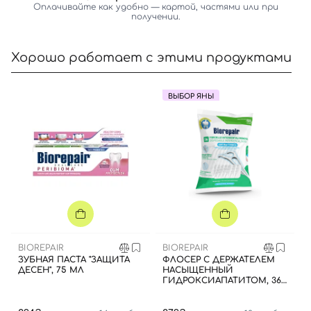
Оплачивайте как удобно — картой, частями или при
получении.
Хорошо работает с этими продуктами
ВЫБОР ЯНЫ
Вход
Регистрация
Номер телефона
Отправляя форму для авторизации/регистрации, вы
принимаете условия
Пользовательские соглашения
BIOREPAIR
BIOREPAIR
ЗУБНАЯ ПАСТА "ЗАЩИТА
ФЛОСЕР С ДЕРЖАТЕЛЕМ
Далее
ДЕСЕН", 75 МЛ
НАСЫЩЕННЫЙ
ГИДРОКСИАПАТИТОМ, 36
ШТ.
Войти с помощью e-mail