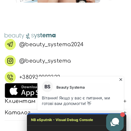
@beauty_systema2024
@beauty_systema
+380930992322
Клиентам
Каталог
NB eSputnik - Visual Debug Console