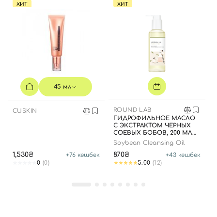
ХИТ
ХИТ
Вход
Регистрация
Номер телефона
Отправляя форму для авторизации/регистрации, вы
45 мл
принимаете условия
Пользовательские соглашения
ROUND LAB
CUSKIN
Далее
ГИДРОФИЛЬНОЕ МАСЛО
С ЭКСТРАКТОМ ЧЕРНЫХ
СОЕВЫХ БОБОВ, 200 МЛ
Войти с помощью e-mail
Soybean Cleansing Oil
1,530₴
870₴
+
76
кешбек
+
43
кешбек
0
(0)
5.00
(12)