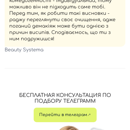
комедогенності - індивідуальний, тому
можливо він не підходить саме тобі.
Перед тим, як робити такі висновки -
раджу переглянути своє очищення, адже
поганий демакіяж може бути однією з
причин висипів. Сподіваємось, що ти з
ним подружишся!
Beauty Systema
БЕСПЛАТНАЯ КОНСУЛЬТАЦИЯ ПО
ПОДБОРУ ТЕЛЕГРАММ
Перейти в телеграм