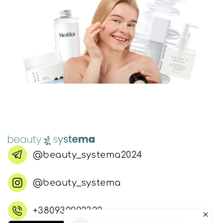
@beauty_systema2024
@beauty_systema
+380930992322