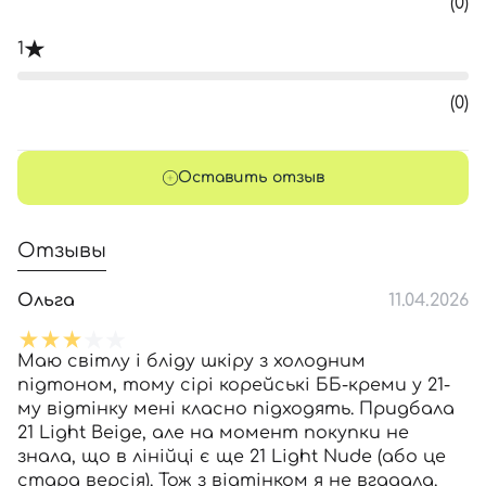
(0)
1
(0)
Оставить отзыв
Отзывы
Ольга
11.04.2026
Маю світлу і бліду шкіру з холодним
підтоном, тому сірі корейські ББ-креми у 21-
му відтінку мені класно підходять. Придбала
21 Light Beige, але на момент покупки не
знала, що в лінійці є ще 21 Light Nude (або це
стара версія). Тож з відтінком я не вгадала.