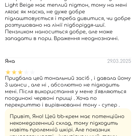
Light Beige має теплий підтон, тому на мені
лягає як маска, не дуже добре
підлаштовується і треба дивитися, чи добре
розтушовано на лінії підборіддя-шиї.
Пензликом наноситься добре, але може
западати в пори. Враження неоднозначні.
Яна
29.03.2025
Придбала цей тональний засіб , і давала йому
3 шанси , але ні , абсолютно не підходить
мені. Після використання у мене зʼявляються
поодинокі червоні прищі . Хоча по
перекриттю і вирівнюванні тону - супер .
Привіт, Яно! Цей bb-крем має потенційно
некомедогенний склад, тому підходить
навіть пролемній шкірі. Але показник