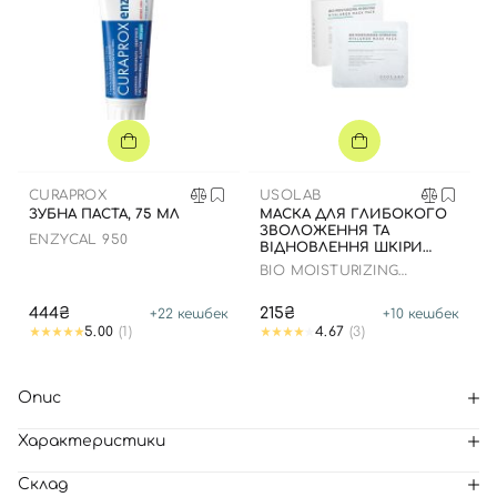
CURAPROX
USOLAB
ЗУБНА ПАСТА, 75 МЛ
МАСКА ДЛЯ ГЛИБОКОГО
ЗВОЛОЖЕННЯ ТА
ENZYCAL 950
ВІДНОВЛЕННЯ ШКІРИ
ОБЛИЧЧЯ З
BIO MOISTURIZING
ЗАСПОКІЙЛИВИМ
HYDRATING HYALURON
ЕФЕКТОМ
MASK
444₴
215₴
+
22
кешбек
+
10
кешбек
5.00
(1)
4.67
(3)
Опис
Характеристики
Склад