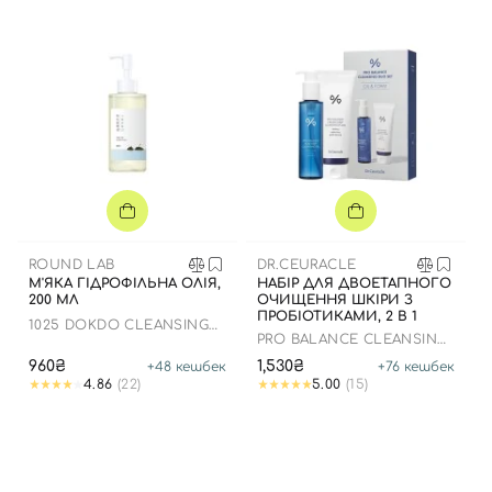
ROUND LAB
DR.CEURACLE
М'ЯКА ГІДРОФІЛЬНА ОЛІЯ,
НАБІР ДЛЯ ДВОЕТАПНОГО
200 МЛ
ОЧИЩЕННЯ ШКІРИ З
ПРОБІОТИКАМИ, 2 В 1
1025 DOKDO CLEANSING
PRO BALANCE CLEANSING
OIL
DUO SET
960₴
1,530₴
+
48
кешбек
+
76
кешбек
4.86
(22)
5.00
(15)