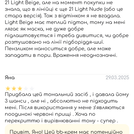
21 Light Beige, але на момент покупки не
знала, що в лінійці є ще 21 Light Nude (або це
стара версія). Тож з відтінком я не вгадала.
Light Beige має теплий підтон, тому на мені
лягає як маска, не дуже добре
підлаштовується і треба дивитися, чи добре
розтушовано на лінії підборіддя-шиї.
Пензликом наноситься добре, але може
западати в пори. Враження неоднозначні.
Яна
29.03.2025
Придбала цей тональний засіб , і давала йому
3 шанси , але ні , абсолютно не підходить
мені. Після використання у мене зʼявляються
поодинокі червоні прищі . Хоча по
перекриттю і вирівнюванні тону - супер .
Привіт, Яно! Цей bb-крем має потенційно