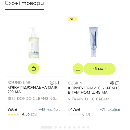
Схожі товари
ХІТ
Вхід
Реєстрація
Номер телефону
Відправляючи форму для авторизації/реєстрації ви
45 мл
приймаєте умови
Угоди користувача
ROUND LAB
CUSKIN
Далі
М'ЯКА ГІДРОФІЛЬНА ОЛІЯ,
КОРИГУЮЧИЙ СС-КРЕМ ІЗ
200 МЛ
ВІТАМІНОМ U, 45 МЛ
Увійти за допомогою e-mail
1025 DOKDO CLEANSING
VITAMIN U CC CREAM
OIL
SPF38+ РА+++
960₴
1,476₴
+
48
кешбек
+
73
кешбек
4.86
(22)
0
(0)