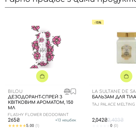
-15%
BILOU
LA SULTANE DE S
ДЕЗОДОРАНТ-СПРЕЙ З
БАЛЬЗАМ ДЛЯ ТІЛА
КВІТКОВИМ АРОМАТОМ, 150
TAJ PALACE MELTING
МЛ
FLASHY FLOWER DEODORANT
265₴
2,042₴
2,403₴
+
13
кешбек
5.00
(1)
0
(0)