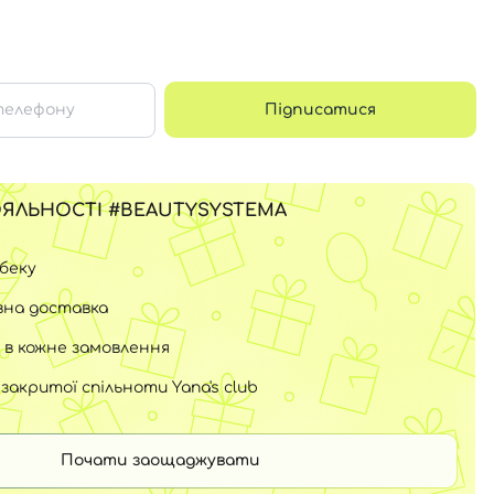
Підписатися
ЯЛЬНОСТІ #BEAUTYSYSTEMA
шбеку
на доставка
 в кожне замовлення
закритої спільноти Yana's club
Почати заощаджувати