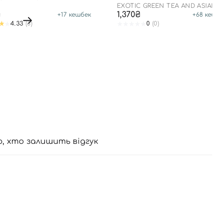
Y GARDEN
EXOTIC GREEN TEA AND ASIAN
PEAR HERBAL MOISTURIZER
₴
1,370₴
+
17
кешбек
+
68
кешб
4.33
(6)
0
(0)
ю, хто залишить відгук