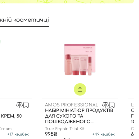
жній косметичці
AMOS PROFESSIONAL
LO
НАБІР МІНІАТЮР ПРОДУКТІВ
ОЧ
РЕМ, 50
ДЛЯ СУХОГО ТА
ГЛ
ПОШКОДЖЕНОГО
100
ВОЛОССЯ
 Cream
True Repair Trial Kit
CLA
995₴
69
+
17
кешбек
+
49
кешбек