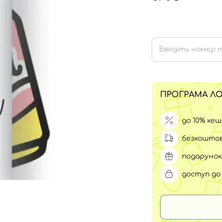
Для обличчя
СПФ захист для дітей
вари
Для зони повік
ПРОГРАМА ЛО
до 10% ке
безкоштов
подарунок
доступ до 