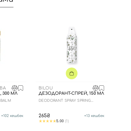
ABA
BILOU
, 300 МЛ
ДЕЗОДОРАНТ-СПРЕЙ, 150 МЛ
 BALM
DEODORANT SPRAY SPRING
Вхід
Реєстрація
MEADOW
265₴
+
102
кешбек
+
13
кешбек
Номер телефону
5.00
(1)