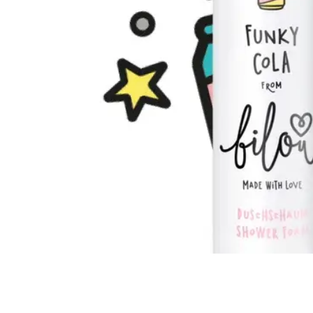
Всі то
гієни