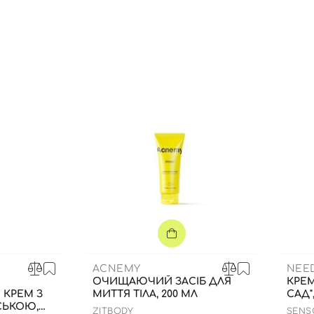
Ви ще не додали товари у кошик
Відправляючи форму для авторизації/реєстрації ви
приймаєте умови
Угоди користувача
Далі
Увійти за допомогою e-mail
ACNEMY
NEE
ОЧИЩАЮЧИЙ ЗАСІБ ДЛЯ
КРЕ
КРЕМ З
МИТТЯ ТІЛА, 200 МЛ
САД"
СЬКОЮ,
ZITBODY
SENS