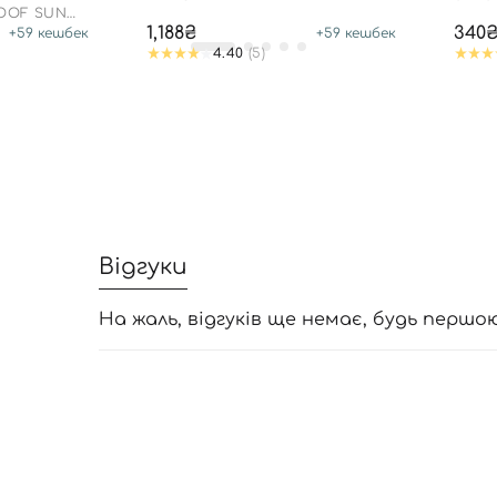
8
RAIN
ROOF SUN
1,188₴
340
+
59
кешбек
+
59
кешбек
4.40
(5)
Відгуки
На жаль, відгуків ще немає, будь першо