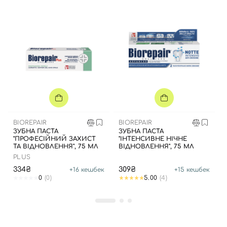
Вхід
Реєстрація
Номер телефону
BIOREPAIR
BIOREPAIR
ЗУБНА ПАСТА
ЗУБНА ПАСТА
"ПРОФЕСІЙНИЙ ЗАХИСТ
"ІНТЕНСИВНЕ НІЧНЕ
ТА ВІДНОВЛЕННЯ", 75 МЛ
Відправляючи форму для авторизації/реєстрації ви
ВІДНОВЛЕННЯ", 75 МЛ
PLUS
приймаєте умови
Угоди користувача
334₴
309₴
+
16
кешбек
+
15
кешбек
Далі
0
(0)
5.00
(4)
Увійти за допомогою e-mail