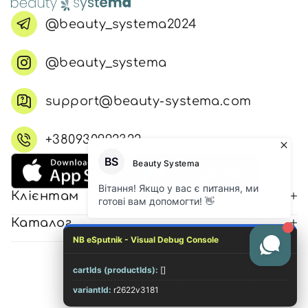
@beauty_systema2024
@beauty_systema
support@beauty-systema.com
+380930992322
Клієнтам
Каталог
NB eSputnik - Visual Debug Console
cartIds (productIds):
[]
© 2026 Всі права захищені
variantId:
r2622v3181