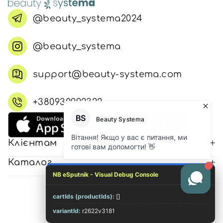
@beauty_systema2024
@beauty_systema
support@beauty-systema.com
+380930992322
Клієнтам
Каталог
NB eSputnik - Visual Debug Console
cartIds (productIds):
[]
© 2026 Всі права захищені
variantId:
r2622v3181