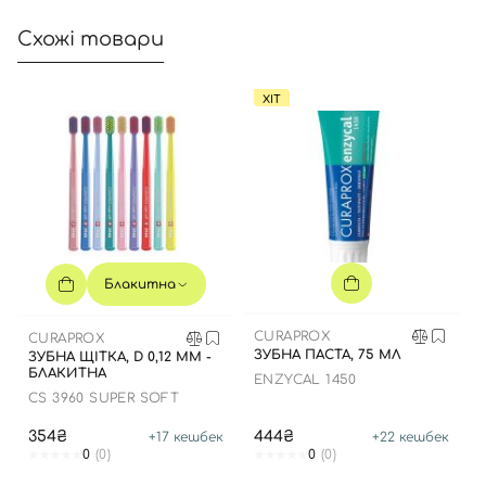
Схожі товари
ХІТ
Блакитна
CURAPROX
CURAPROX
ЗУБНА ПАСТА, 75 МЛ
ЗУБНА ЩІТКА, D 0,12 ММ -
БЛАКИТНА
ENZYCAL 1450
CS 3960 SUPER SOFT
354₴
444₴
+
17
кешбек
+
22
кешбек
0
(0)
0
(0)