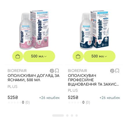
Вхід
Реєстрація
Номер телефону
500 мл
500 мл
BIOREPAIR
BIOREPAIR
ОПОЛІСКУВАЧ ДОГЛЯД ЗА
ОПОЛІСКУВАЧ
ЯСНАМИ, 500 МЛ
ПРОФЕСІЙНЕ
Відправляючи форму для авторизації/реєстрації ви
ВІДНОВЛЕННЯ ТА ЗАХИСТ,
PLUS
500 МЛ
приймаєте умови
Угоди користувача
PLUS
525₴
525₴
+
26
кешбек
+
26
кешбек
Далі
0
(0)
0
(0)
Увійти за допомогою e-mail