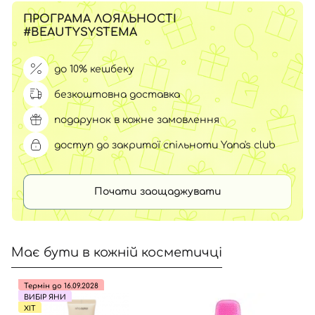
ПРОГРАМА ЛОЯЛЬНОСТІ
#BEAUTYSYSTEMA
до 10% кешбеку
безкоштовна доставка
подарунок в кожне замовлення
доступ до закритої спільноти Yana's club
Почати заощаджувати
Має бути в кожній косметичці
Термін до 16.09.2028
ВИБІР ЯНИ
ХІТ