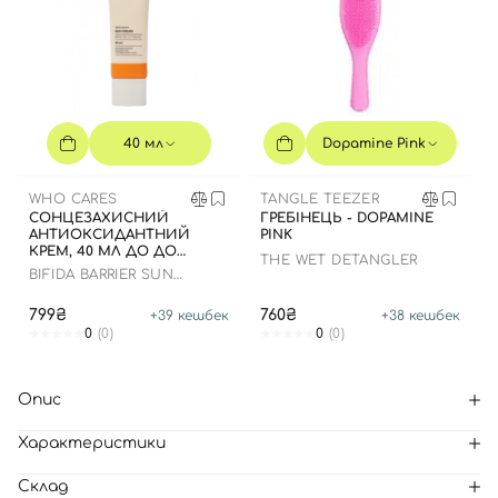
40 мл
Dopamine Pink
WHO CARES
TANGLE TEEZER
СОНЦЕЗАХИСНИЙ
ГРЕБІНЕЦЬ - DOPAMINE
АНТИОКСИДАНТНИЙ
PINK
КРЕМ, 40 МЛ ДО ДО
THE WET DETANGLER
16.09.2028 РОКУ
BIFIDA BARRIER SUN
CREAM
799₴
760₴
+
39
кешбек
+
38
кешбек
0
(0)
0
(0)
Опис
Характеристики
Склад