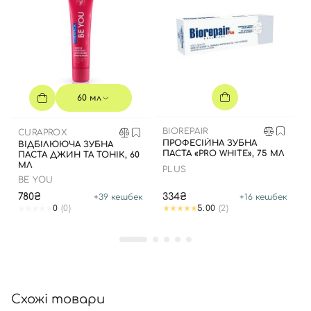
Вхід
Реєстрація
60 мл
Номер телефону
BIOREPAIR
CURAPROX
ПРОФЕСІЙНА ЗУБНА
ВІДБІЛЮЮЧА ЗУБНА
ПАСТА «PRO WHITE», 75 МЛ
ПАСТА ДЖИН ТА ТОНІК, 60
МЛ
PLUS
BE YOU
Відправляючи форму для авторизації/реєстрації ви
780₴
334₴
+
39
кешбек
+
16
кешбек
приймаєте умови
Угоди користувача
0
(0)
5.00
(2)
Далі
Увійти за допомогою e-mail
Схожі товари