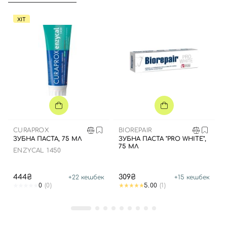
ХІТ
CURAPROX
BIOREPAIR
ЗУБНА ПАСТА, 75 МЛ
ЗУБНА ПАСТА "PRO WHITE",
75 МЛ
ENZYCAL 1450
444₴
309₴
+
22
кешбек
+
15
кешбек
0
(0)
5.00
(1)