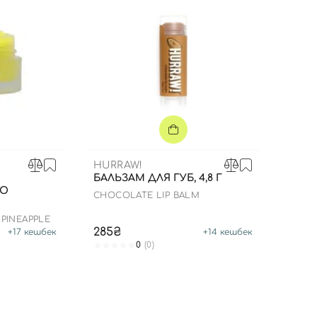
HURRAW!
БАЛЬЗАМ ДЛЯ ГУБ, 4,8 Г
ДО
CHOCOLATE LIP BALM
 PINEAPPLE
285₴
+
17
кешбек
+
14
кешбек
0
(0)
Вхід
Реєстрація
Номер телефону