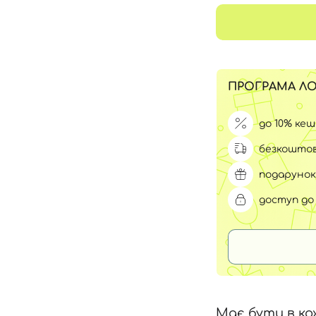
Для обличчя
СПФ захист для дітей
вари
Для зони повік
ПРОГРАМА ЛО
до 10% ке
безкоштов
подарунок
доступ до 
Має бути в ко