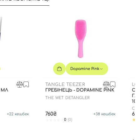
Dopamine Pink
TANGLE TEEZER
LO
 МЛ
ГРЕБІНЕЦЬ - DOPAMINE PINK
ОЧ
ГЛ
THE WET DETANGLER
100
CLA
760₴
69
+
22
кешбек
+
38
кешбек
0
(0)