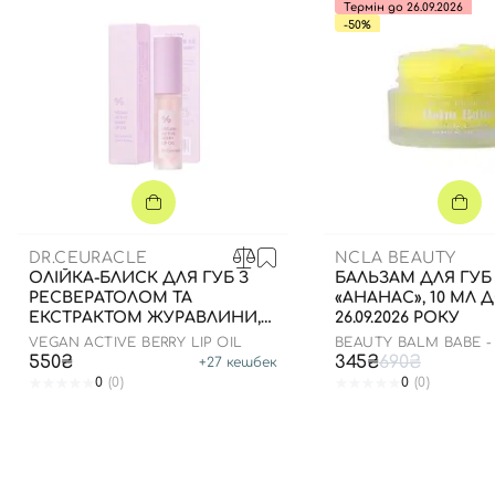
Термін до 26.09.2026
-50%
DR.CEURACLE
NCLA BEAUTY
ОЛІЙКА-БЛИСК ДЛЯ ГУБ З
БАЛЬЗАМ ДЛЯ ГУБ
РЕСВЕРАТОЛОМ ТА
«АНАНАС», 10 МЛ 
ЕКСТРАКТОМ ЖУРАВЛИНИ,
26.09.2026 РОКУ
4.5 МЛ
VEGAN ACTIVE BERRY LIP OIL
BEAUTY BALM BABE -
550₴
345₴
690₴
+
27
кешбек
0
(0)
0
(0)