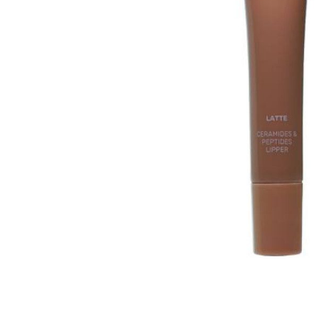
Всі то
гієни