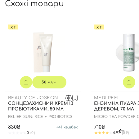
Схожі товари
ХІТ
ХІТ
50 мл
BEAUTY OF JOSEON
MEDI PEEL
СОНЦЕЗАХИСНИЙ КРЕМ ІЗ
ЕНЗИМНА ПУДРА 
ПРОБІОТИКАМИ, 50 МЛ
ДЕРЕВОМ, 70 МЛ
RELIEF SUN: RICE + PROBIOTICS
MICRO TEA POWDER 
830₴
710₴
+
41
кешбек
0
(0)
4.97
(59)