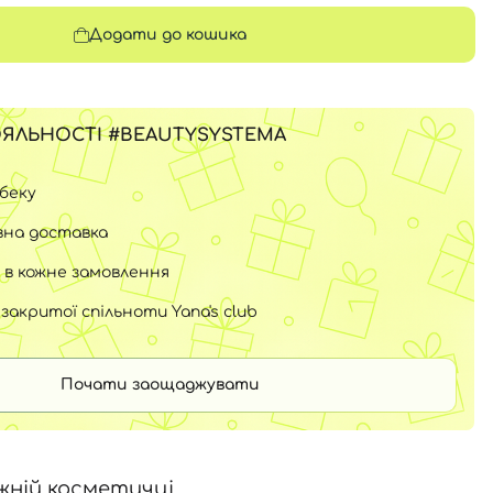
Додати до кошика
ЯЛЬНОСТІ #BEAUTYSYSTEMA
шбеку
на доставка
 в кожне замовлення
закритої спільноти Yana's club
Почати заощаджувати
жній косметичці