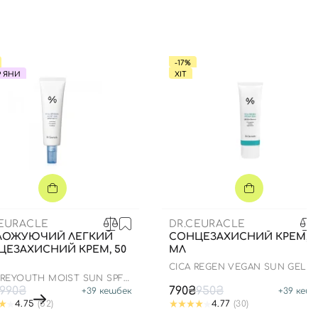
-17%
Р ЯНИ
ХІТ
CEURACLE
DR.CEURACLE
ЛОЖУЮЧИЙ ЛЕГКИЙ
СОНЦЕЗАХИСНИЙ КРЕМ, 5
ЦЕЗАХИСНИЙ КРЕМ, 50
МЛ
СICA REGEN VEGAN SUN GEL
SPF50+ PA++++
 REYOUTH MOIST SUN SPF
++++
990₴
790₴
950₴
+
39
кешбек
+
39
кешб
4.75
(52)
4.77
(30)