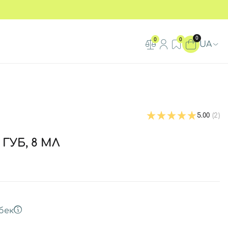
0
0
0
UA
5.00
(2)
ГУБ, 8 МЛ
бек