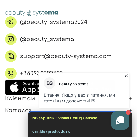
@beauty_systema2024
@beauty_systema
support@beauty-systema.com
+380930992322
Клієнтам
Каталог
NB eSputnik - Visual Debug Console
cartIds (productIds):
[]
© 2026 Всі права захищені