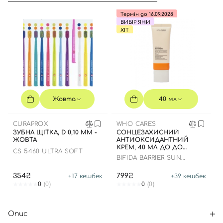
Термін до 16.09.2028
ВИБІР ЯНИ
ХІТ
Жовта
40 мл
CURAPROX
WHO CARES
ЗУБНА ЩІТКА, D 0,10 ММ -
СОНЦЕЗАХИСНИЙ
ЖОВТА
АНТИОКСИДАНТНИЙ
КРЕМ, 40 МЛ ДО ДО
CS 5460 ULTRA SOFT
16.09.2028 РОКУ
BIFIDA BARRIER SUN
CREAM
354₴
799₴
+
17
кешбек
+
39
кешбек
0
(0)
0
(0)
Опис