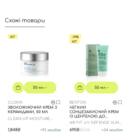
Схожі товари
ХІТ
-19%
ХІТ
50 мл
50 мл
CUSKIN
BENTON
ЗВОЛОЖУЮЧИЙ КРЕМ З
ЛЕГКИЙ
КЕРАМІДАМИ, 50 МЛ
СОНЦЕЗАХИСНИЙ КРЕМ
ІЗ ЦЕНТЕЛОЮ ДО
CLEAN-UP MOISTURE
07.01.2027 РОКУ
AIR FIT UV DEFENSE SUN
BALANCING CREAM
CREAM SPF50
1,848₴
690₴
850₴
+
92
кешбек
+
34
кешбек