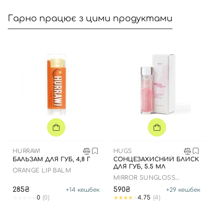
Гарно працює з цими продуктами
Вхід
Реєстрація
Номер телефону
Відправляючи форму для авторизації/реєстрації ви
HURRAW!
HUGS
БАЛЬЗАМ ДЛЯ ГУБ, 4,8 Г
СОНЦЕЗАХИСНИЙ БЛИСК
приймаєте умови
Угоди користувача
ДЛЯ ГУБ, 5.5 МЛ
ORANGE LIP BALM
Далі
MIRROR SUNGLOSS
ANTIOXIDANTS AND
285₴
590₴
+
14
кешбек
+
29
кешбек
PEPTIDES SPF 15+ PA++
0
(0)
4.75
(4)
Увійти за допомогою e-mail