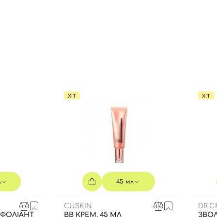
Ви ще не додали товари у кошик
Відправляючи форму для авторизації/реєстрації ви
приймаєте умови
Угоди користувача
Далі
Увійти за допомогою e-mail
ХІТ
ХІТ
л
45 мл
CUSKIN
DR.
СФОЛІАНТ
BB КРЕМ, 45 МЛ
ЗВО