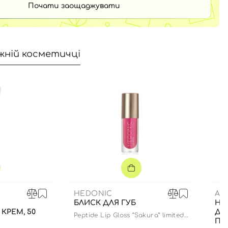
Почати заощаджувати
жній косметичці
HEDONIC
AM
БЛИСК ДЛЯ ГУБ
НА
РЕМ, 50
ДЛ
Peptide Lip Gloss “Sakura” limited
ПО
edition