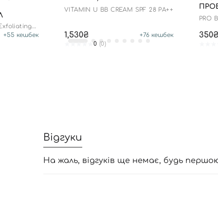
ПРОБ
VITAMIN U BB CREAM SPF 28 PA++
Л
PRO 
MOIS
xfoliating
1,530₴
350
+
55
кешбек
+
76
кешбек
0
(0)
Відгуки
На жаль, відгуків ще немає, будь першо