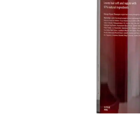
Всі то
гієни