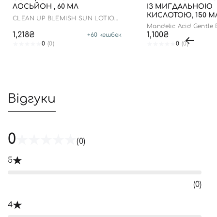
ЛОСЬЙОН , 60 МЛ
ІЗ МИГДАЛЬНОЮ
КИСЛОТОЮ, 150 М
CLEAN UP BLEMISH SUN LOTION
SPF 50+ PA++++
Mandelic Acid Gentle E
Toner
1,218₴
1,100₴
+
60
кешбек
0
(0)
0
(0)
Відгуки
0
(0)
5
(0)
4