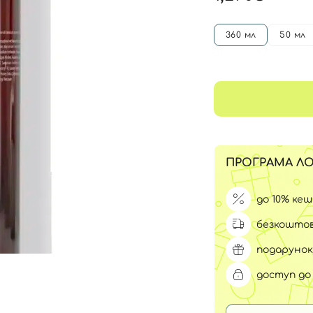
Для обличчя
СПФ захист для дітей
вари
360 мл
50 мл
Для зони повік
ПРОГРАМА ЛО
до 10% ке
безкоштов
подарунок
доступ до 