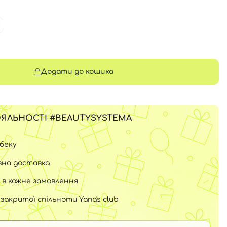
Додати до кошика
ЯЛЬНОСТІ #BEAUTYSYSTEMA
шбеку
на доставка
 в кожне замовлення
закритої спільноти Yana's club