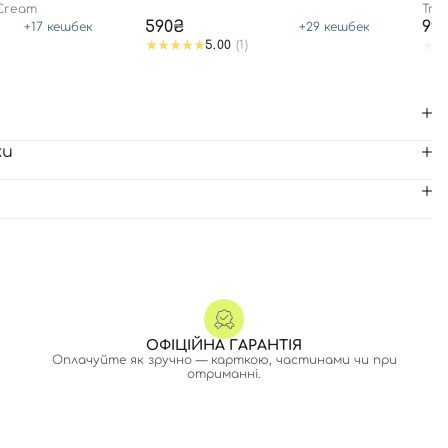
ВО
 Cream
True
590₴
99
+
17
кешбек
+
29
кешбек
5.00
(1)
ки
ОФІЦІЙНА ГАРАНТІЯ
Оплачуйте як зручно — карткою, частинами чи при
отриманні.