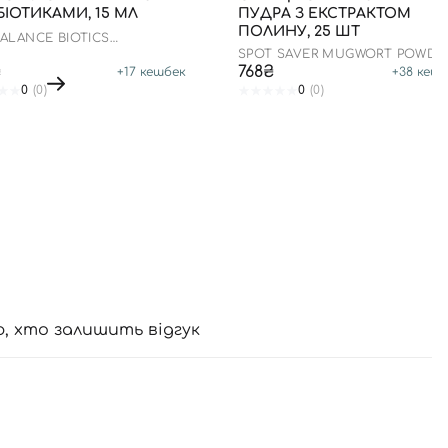
ІОТИКАМИ, 15 МЛ
ПУДРА З ЕКСТРАКТОМ
ПОЛИНУ, 25 ШТ
BALANCE BIOTICS
TURIZER
SPOT SAVER MUGWORT POWDE
WASH
₴
768₴
+
17
кешбек
+
38
кешб
0
(0)
0
(0)
ю, хто залишить відгук