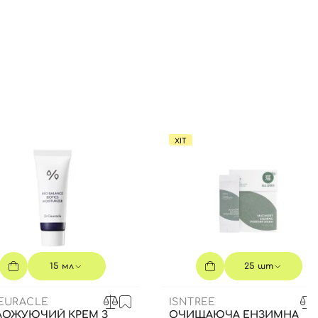
ХІТ
15 мл
25 шт
CEURACLE
ISNTREE
ЛОЖУЮЧИЙ КРЕМ З
ОЧИЩАЮЧА ЕНЗИМНА