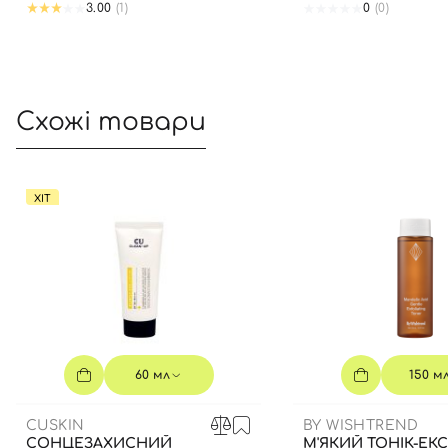
3.00
(1)
0
(0)
Схожі товари
ХІТ
60 мл
150 м
CUSKIN
BY WISHTREND
СОНЦЕЗАХИСНИЙ
М'ЯКИЙ ТОНІК-ЕК