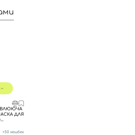
ами
л
Вхід
Реєстрація
ОВЛЮЮЧА
АСКА ДЛЯ
О
Номер телефону
+
50
кешбек