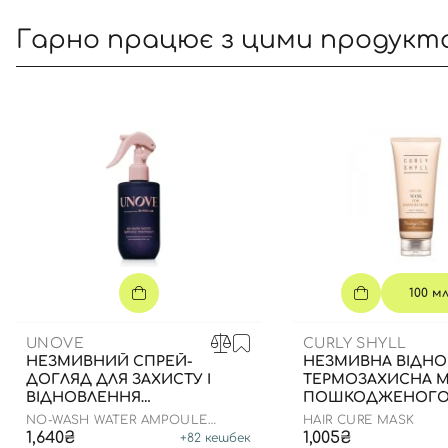
Гарно працює з цими продукт
100 м
UNOVE
CURLY SHYLL
НЕЗМИВНИЙ СПРЕЙ-
НЕЗМИВНА ВІДН
ДОГЛЯД ДЛЯ ЗАХИСТУ І
ТЕРМОЗАХИСНА М
ВІДНОВЛЕННЯ
ПОШКОДЖЕНОГ
ПОШКОДЖЕНОГО
ВОЛОССЯ , 100 МЛ
NO-WASH WATER AMPOULE
HAIR CURE MASK
ВОЛОССЯ, 200МЛ
TREATMENT
1,640₴
1,005₴
+
82
кешбек