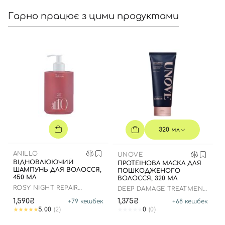
Гарно працює з цими продуктами
Вхід
Реєстрація
320 мл
Номер телефону
ANILLO
UNOVE
ВІДНОВЛЮЮЧИЙ
ПРОТЕЇНОВА МАСКА ДЛЯ
ШАМПУНЬ ДЛЯ ВОЛОССЯ,
ПОШКОДЖЕНОГО
450 МЛ
ВОЛОССЯ, 320 МЛ
ROSY NIGHT REPAIR
DEEP DAMAGE TREATMENT
Відправляючи форму для авторизації/реєстрації ви
SHAMPOO
EX
1,590₴
1,375₴
+
79
кешбек
+
68
кешбек
приймаєте умови
Угоди користувача
5.00
(2)
0
(0)
Далі