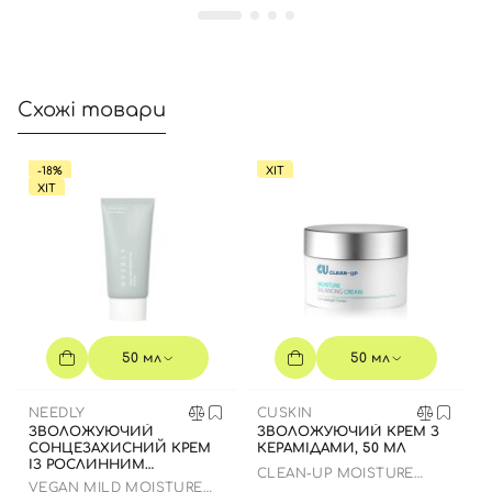
Увійти за допомогою e-mail
Схожі товари
-18%
ХІТ
ХІТ
50 мл
50 мл
NEEDLY
CUSKIN
ЗВОЛОЖУЮЧИЙ
ЗВОЛОЖУЮЧИЙ КРЕМ З
СОНЦЕЗАХИСНИЙ КРЕМ
КЕРАМІДАМИ, 50 МЛ
ІЗ РОСЛИННИМ
CLEAN-UP MOISTURE
СКВАЛАНОМ ДО 23.03.2027
VEGAN MILD MOISTURE
BALANCING CREAM