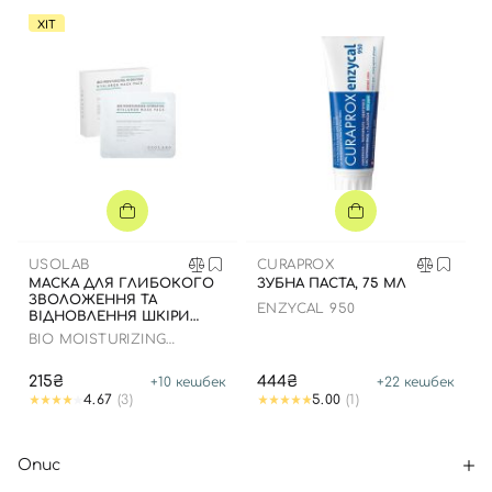
ХІТ
USOLAB
CURAPROX
МАСКА ДЛЯ ГЛИБОКОГО
ЗУБНА ПАСТА, 75 МЛ
ЗВОЛОЖЕННЯ ТА
ENZYCAL 950
ВІДНОВЛЕННЯ ШКІРИ
ОБЛИЧЧЯ З
BIO MOISTURIZING
ЗАСПОКІЙЛИВИМ
HYDRATING HYALURON
ЕФЕКТОМ
MASK
215₴
444₴
+
10
кешбек
+
22
кешбек
4.67
(3)
5.00
(1)
Опис