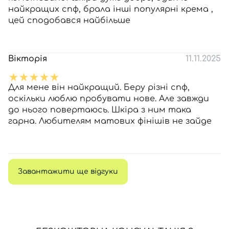
найкращих спф, брала інші популярні крема ,
цей сподобався найбільше
Вікторія
11.11.2025
Для мене він найкращий. Беру різні спф,
оскільки люблю пробувати нове. Але завжди
до нього повертаюсь. Шкіра з ним така
гарна. Любителям матових фінішів не зайде
Завантажити ще відгуки