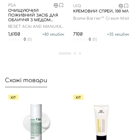
PSA
UIQ
ОЧИЩУЮЧИЙ
КРЕМОВИЙ СПРЕЙ, 100 МЛ
ПОЖИВНИЙ ЗАСІБ ДЛЯ
Biome Barrier™ Cream Mist
ОБЛИЧЧЯ З МЕДОМ
МАНУКА І АСАЇ, 100 МЛ
RESET ACAI AND MANUKA
HONEY NOURISHING
1,610₴
710₴
+
80
кешбек
+
35
кешбек
CLEANSER
0
(0)
0
(0)
Схожі товари
ХІТ
ХІТ
Вхід
Реєстрація
Номер телефону