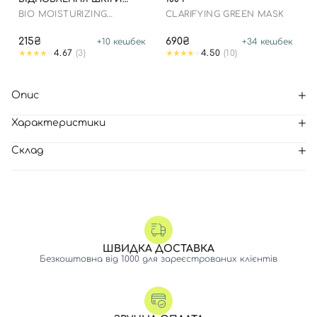
ОБЛИЧЧЯ З
BIO MOISTURIZING
CLARIFYING GREEN MASK
ЗАСПОКІЙЛИВИМ
HYDRATING HYALURON
ЕФЕКТОМ
MASK
215₴
690₴
+
10
кешбек
+
34
кешбек
4.67
(3)
4.50
(10)
Опис
Характеристики
Склад
ШВИДКА ДОСТАВКА
Безкоштовна від 1000 для зареєстрованих клієнтів