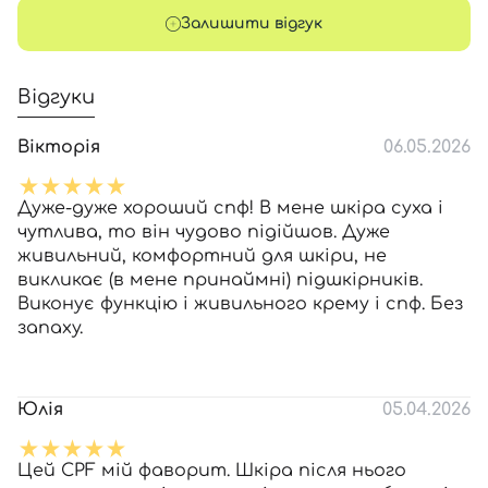
Залишити відгук
Відгуки
Вікторія
06.05.2026
Дуже-дуже хороший спф! В мене шкіра суха і
чутлива, то він чудово підійшов. Дуже
живильний, комфортний для шкіри, не
викликає (в мене принаймні) підшкірників.
Виконує функцію і живильного крему і спф. Без
запаху.
Юлія
05.04.2026
Цей СPF мій фаворит. Шкіра після нього