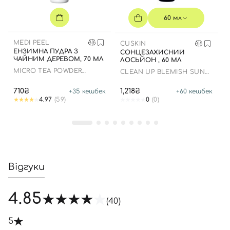
60 мл
Відправляючи форму для авторизації/реєстрації ви
приймаєте умови
Угоди користувача
MEDI PEEL
CUSKIN
Далі
ЕНЗИМНА ПУДРА З
СОНЦЕЗАХИСНИЙ
ЧАЙНИМ ДЕРЕВОМ, 70 МЛ
ЛОСЬЙОН , 60 МЛ
MICRO TEA POWDER
CLEAN UP BLEMISH SUN
Увійти за допомогою e-mail
CLEANSER
LOTION SPF 50+ PA++++
710₴
1,218₴
+
35
кешбек
+
60
кешбек
4.97
(59)
0
(0)
Відгуки
4.85
(40)
5