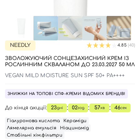
SPF-засоби з тоном
Точкові від прищів
SPF для волосся
Для дітей
Креми для тіла з SPF
Мініатюри
Спеціальний догляд
Дезодоранти
Карбоксітерапія
Для дітей
Засоби для інтимної гігієни
Бʼюті гаджети
Для чоловіків
Автозасмага для тіла
Автозасмага
NEEDLY
4.85
(40)
Набори
ЗВОЛОЖУЮЧИЙ СОНЦЕЗАХИСНИЙ КРЕМ ІЗ
Шия і декольте
РОСЛИННИМ СКВАЛАНОМ ДО 23.03.2027 50 МЛ
Для чоловіків
VEGAN MILD MOISTURE SUN SPF 50+ PA++++
Для дітей
ЗНИЖКИ НА ТОПОВІ СПФ-КРЕМИ ВІДОМИХ БРЕНДІВ!
:
:
:
До кінця акцції:
23
02
57
46
дні
год
хв
сек
Гіалуронова кислота
Кераміди
Лямелярна емульсія
Ніацинамід
Стабільні хім.фільтри