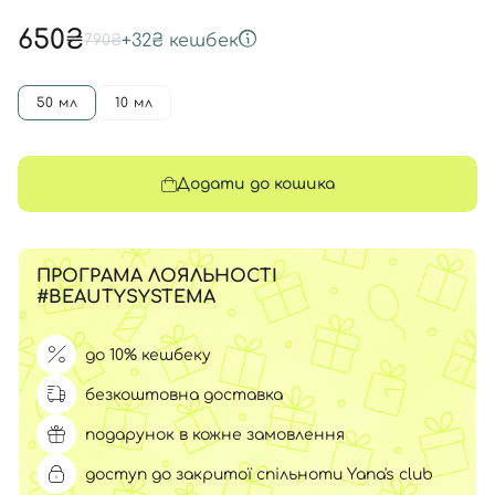
650₴
+
32₴
кешбек
790₴
50 мл
10 мл
Додати до кошика
ПРОГРАМА ЛОЯЛЬНОСТІ
#BEAUTYSYSTEMA
до 10% кешбеку
безкоштовна доставка
подарунок в кожне замовлення
доступ до закритої спільноти Yana's club