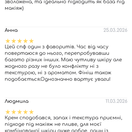
зволожена, та ідеально підходить як база під
макіяж)
Анна
25.03.2026
Цей спф один з фаворитів. Час від часу
повертаюся до нього, перепробувавши
багато різних інших. Маю чутливу шкіру але
жодного разу не було конфлікту ні з
текстурою, ні з ароматом. Фініш також
подобається.Однозначно вартує уваги!
Людмила
11.03.2026
Крем сподобався, запах і текстура приємні,
підходе під макіяж не пливе, для моєї
комбінованої шкіри дуже добре, один із