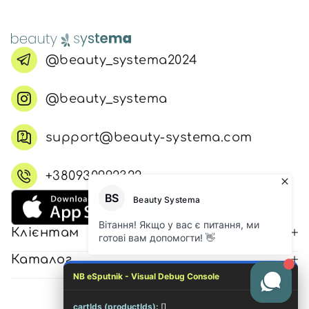
@beauty_systema2024
@beauty_systema
support@beauty-systema.com
+380930992322
Клієнтам
Каталог
NB eSputnik - Visual Debug Console
cartIds (productIds):
[]