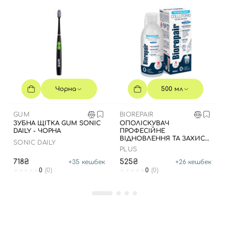
Вхід
Реєстрація
Чорна
500 мл
Номер телефону
GUM
BIOREPAIR
ЗУБНА ЩІТКА GUM SONIC
ОПОЛІСКУВАЧ
DAILY - ЧОРНА
ПРОФЕСІЙНЕ
ВІДНОВЛЕННЯ ТА ЗАХИСТ,
SONIC DAILY
500 МЛ
PLUS
Відправляючи форму для авторизації/реєстрації ви
718₴
525₴
+
35
кешбек
+
26
кешбек
0
(0)
0
(0)
приймаєте умови
Угоди користувача
Далі
Увійти за допомогою e-mail