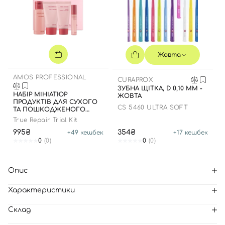
Жовта
AMOS PROFESSIONAL
CURAPROX
ЗУБНА ЩІТКА, D 0,10 ММ -
НАБІР МІНІАТЮР
ЖОВТА
ПРОДУКТІВ ДЛЯ СУХОГО
CS 5460 ULTRA SOFT
ТА ПОШКОДЖЕНОГО
ВОЛОССЯ
True Repair Trial Kit
995₴
354₴
+
49
кешбек
+
17
кешбек
0
(0)
0
(0)
Опис
Характеристики
Склад