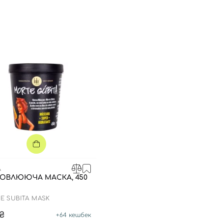
A
НОВЛЮЮЧА МАСКА, 450
E SUBITA MASK
0₴
+
64
кешбек