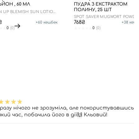
ЙОН , 60 МЛ
ПУДРА З ЕКСТРАКТОМ
ПОЛИНУ, 25 ШТ
N UP BLEMISH SUN LOTION
0+ PA++++
SPOT SAVER MUGWORT POWDE
WASH
₴
768₴
+
60
кешбек
+
38
кешб
0
(0)
0
(0)
разу нічого не зрозуміла, але покористувавшись
кий час, побачила його в дії🙌 Кльовий!