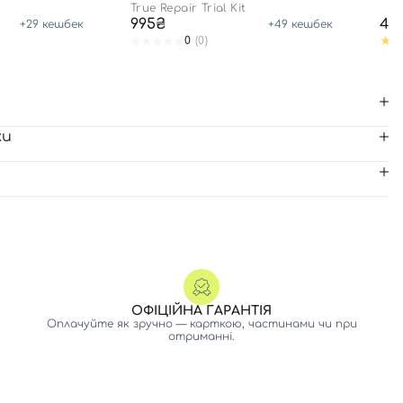
ВОЛОССЯ
True Repair Trial Kit
995₴
44
+
29
кешбек
+
49
кешбек
0
(0)
ки
ОФІЦІЙНА ГАРАНТІЯ
Оплачуйте як зручно — карткою, частинами чи при
отриманні.