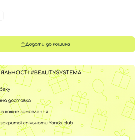
Додати до кошика
ЯЛЬНОСТІ #BEAUTYSYSTEMA
шбеку
на доставка
 в кожне замовлення
закритої спільноти Yana's club