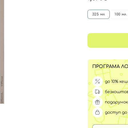
Для обличчя
СПФ захист для дітей
вари
325 мл
100 мл
Для зони повік
ПРОГРАМА ЛО
до 10% ке
безкоштов
подарунок
доступ до 