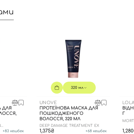
ами
320 мл
UNOVE
LOL
Вхід
Реєстрація
 ДЛЯ
ПРОТЕЇНОВА МАСКА ДЛЯ
ВІД
ЛОССЯ,
ПОШКОДЖЕНОГО
Г
ВОЛОССЯ, 320 МЛ
MORT
Номер телефону
N
DEEP DAMAGE TREATMENT EX
1,375₴
1,28
+
83
кешбек
+
68
кешбек