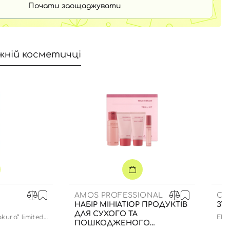
Почати заощаджувати
жній косметичці
AMOS PROFESSIONAL
CU
НАБІР МІНІАТЮР ПРОДУКТІВ
ЗУ
ДЛЯ СУХОГО ТА
akura” limited
ENZ
ПОШКОДЖЕНОГО