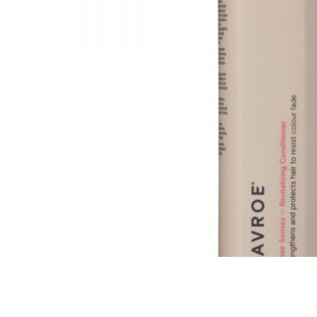
Всі то
гієни