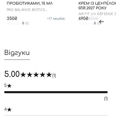
ПРОБІОТИКАМИ, 15 МЛ
КРЕМ ІЗ ЦЕНТЕЛ
07.01.2027 РОКУ
PRO BALANCE BIOTICS
MOISTURIZER
AIR FIT UV DEFENSE
SPF50
350₴
690₴
850₴
+
17
кешбек
0
(0)
0
(0)
Відгуки
5.00
(1)
5
(1)
4