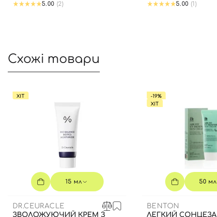
5.00
(2)
5.00
(1)
Схожі товари
ХІТ
-19%
ХІТ
15 мл
50 мл
DR.CEURACLE
BENTON
ЗВОЛОЖУЮЧИЙ КРЕМ З
ЛЕГКИЙ СОНЦЕЗ