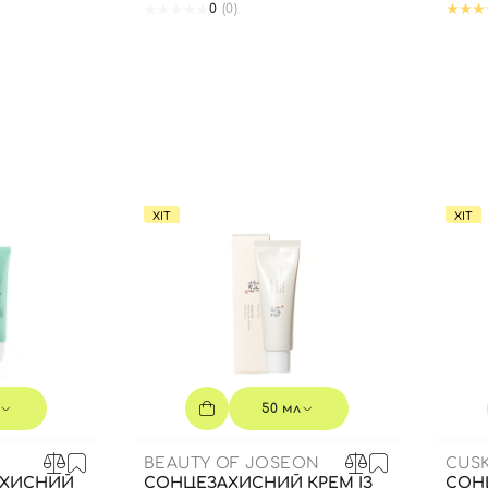
0
(0)
Ви ще не додали товари у кошик
Відправляючи форму для авторизації/реєстрації ви
приймаєте умови
Угоди користувача
Далі
Увійти за допомогою e-mail
ХІТ
ХІТ
50 мл
BEAUTY OF JOSEON
CUSK
АХИСНИЙ
СОНЦЕЗАХИСНИЙ КРЕМ ІЗ
СОН