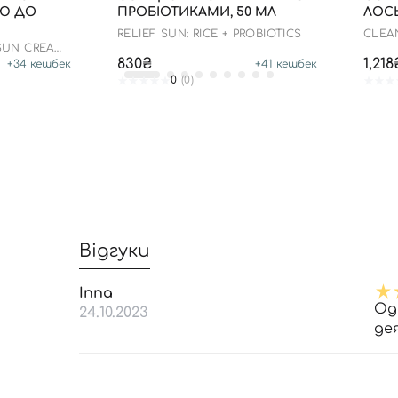
ОЮ ДО
ПРОБІОТИКАМИ, 50 МЛ
ЛОСЬ
RELIEF SUN: RICE + PROBIOTICS
CLEA
SPF 5
 SUN CREAM
830₴
1,218
+
34
кешбек
+
41
кешбек
0
(0)
Відгуки
Inna
Од
24.10.2023
дея