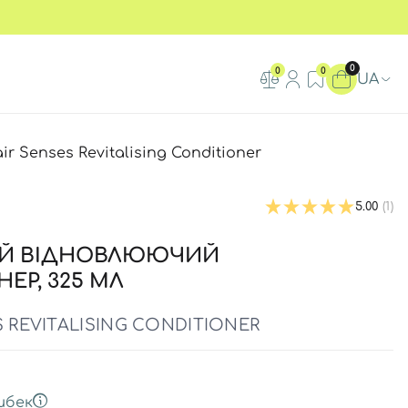
0
0
0
UA
 Senses Revitalising Conditioner
5.00
(1)
ИЙ ВІДНОВЛЮЮЧИЙ
ЕР, 325 МЛ
S REVITALISING CONDITIONER
шбек