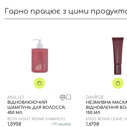
Гарно працює з цими продукт
ANILLO
DAVROE
ВІДНОВЛЮЮЧИЙ
НЕЗМИВНА МАСКА
ШАМПУНЬ ДЛЯ ВОЛОССЯ,
ВІДНОВЛЕННЯ ВО
450 МЛ
150 МЛ
ROSY NIGHT REPAIR SHAMPOO
ENDS REPAIR LEAVE I
TREATMENT
1,590₴
1,670₴
+
79
кешбек