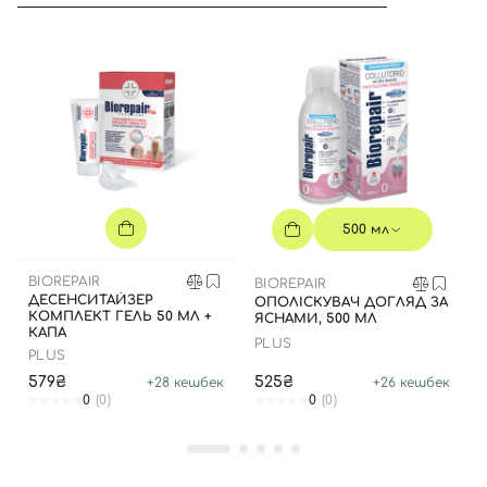
Вхід
Реєстрація
500 мл
BIOREPAIR
BIOREPAIR
Номер телефону
ДЕСЕНСИТАЙЗЕР
ОПОЛІСКУВАЧ ДОГЛЯД ЗА
КОМПЛЕКТ ГЕЛЬ 50 МЛ +
ЯСНАМИ, 500 МЛ
КАПА
PLUS
PLUS
579₴
525₴
+
28
кешбек
+
26
кешбек
Відправляючи форму для авторизації/реєстрації ви
0
(0)
0
(0)
приймаєте умови
Угоди користувача
Далі