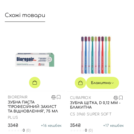
Увійти за допомогою e-mail
Схожі товари
Блакитна
BIOREPAIR
CURAPROX
ЗУБНА ПАСТА
ЗУБНА ЩІТКА, D 0,12 ММ -
"ПРОФЕСІЙНИЙ ЗАХИСТ
БЛАКИТНА
ТА ВІДНОВЛЕННЯ", 75 МЛ
CS 3960 SUPER SOFT
PLUS
334₴
354₴
+
16
кешбек
+
17
кешбек
0
(0)
0
(0)