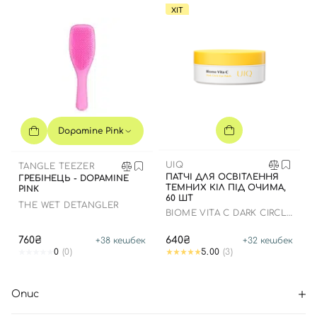
ХІТ
Dopamine Pink
UIQ
TANGLE TEEZER
ПАТЧІ ДЛЯ ОСВІТЛЕННЯ
ГРЕБІНЕЦЬ - DOPAMINE
ТЕМНИХ КІЛ ПІД ОЧИМА,
PINK
60 ШТ
THE WET DETANGLER
BIOME VITA C DARK CIRCLE
EYE PATCH
760₴
640₴
+
38
кешбек
+
32
кешбек
0
(0)
5.00
(3)
Опис