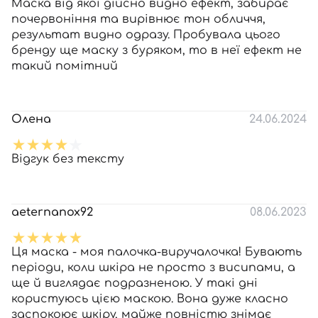
Маска від якої дійсно видно ефект, забирає
почервоніння та вирівнює тон обличчя,
результат видно одразу. Пробувала цього
бренду ще маску з буряком, то в неї ефект не
такий помітний
Олена
24.06.2024
Відгук без тексту
aeternanox92
08.06.2023
Ця маска - моя палочка-виручалочка! Бувають
періоди, коли шкіра не просто з висипами, а
ще й виглядає подразненою. У такі дні
користуюсь цією маскою. Вона дуже класно
заспокоює шкіру, майже повністю знімає