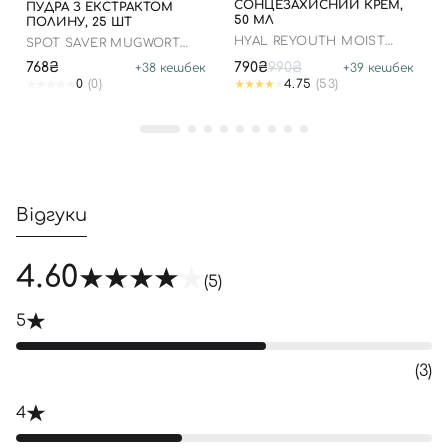
СОНЦЕЗАХИСНИЙ КРЕМ,
ПУДРА З ЕКСТРАКТОМ
50 МЛ
ПОЛИНУ, 25 ШТ
Увійти за допомогою e-mail
HYAL REYOUTH MOIST
SPOT SAVER MUGWORT
SUN SPF 50/PA++++
POWDER WASH
768₴
790₴
990₴
+
38
кешбек
+
39
кешбек
0
(0)
4.75
(53)
Відгуки
4.60
(5)
5
(3)
4