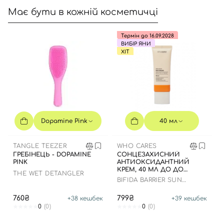
Має бути в кожній косметичці
Термін до 16.09.2028
ВИБІР ЯНИ
ХІТ
Dopamine Pink
40 мл
TANGLE TEEZER
WHO CARES
ГРЕБІНЕЦЬ - DOPAMINE
СОНЦЕЗАХИСНИЙ
PINK
АНТИОКСИДАНТНИЙ
КРЕМ, 40 МЛ ДО ДО
THE WET DETANGLER
16.09.2028 РОКУ
BIFIDA BARRIER SUN
CREAM
760₴
799₴
+
38
кешбек
+
39
кешбек
0
(0)
0
(0)