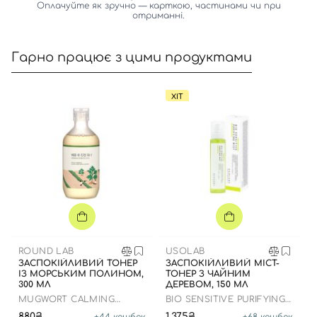
Оплачуйте як зручно — карткою, частинами чи при
отриманні.
Гарно працює з цими продуктами
ХІТ
ROUND LAB
USOLAB
ЗАСПОКІЙЛИВИЙ ТОНЕР
ЗАСПОКІЙЛИВИЙ МІСТ-
ІЗ МОРСЬКИМ ПОЛИНОМ,
ТОНЕР З ЧАЙНИМ
300 МЛ
ДЕРЕВОМ, 150 МЛ
MUGWORT CALMING
BIO SENSITIVE PURIFYING
TONER
MIST
880₴
1,375₴
+
44
кешбек
+
68
кешбек