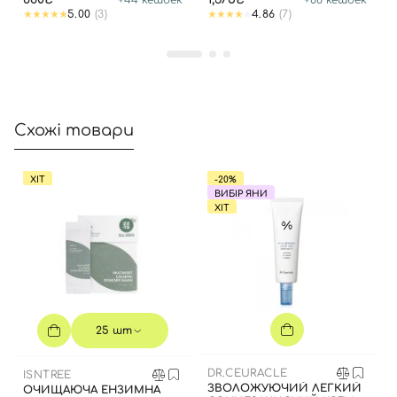
5.00
(3)
4.86
(7)
Схожі товари
ХІТ
-20%
Вхід
Реєстрація
ВИБІР ЯНИ
ХІТ
Номер телефону
Відправляючи форму для авторизації/реєстрації ви
25 шт
приймаєте умови
Угоди користувача
DR.CEURACLE
ISNTREE
Далі
ЗВОЛОЖУЮЧИЙ ЛЕГКИЙ
ОЧИЩАЮЧА ЕНЗИМНА