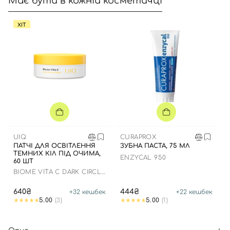
Має бути в кожній косметичці
ХІТ
UIQ
CURAPROX
ПАТЧІ ДЛЯ ОСВІТЛЕННЯ
ЗУБНА ПАСТА, 75 МЛ
ТЕМНИХ КІЛ ПІД ОЧИМА,
ENZYCAL 950
60 ШТ
BIOME VITA C DARK CIRCLE
EYE PATCH
640₴
444₴
+
32
кешбек
+
22
кешбек
5.00
(3)
5.00
(1)