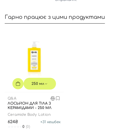
Гарно працює з цими продуктами
Вхід
Реєстрація
Номер телефону
250 мл
Відправляючи форму для авторизації/реєстрації ви
Q&A
приймаєте умови
Угоди користувача
ЛОСЬЙОН ДЛЯ ТІЛА З
КЕРАМІДАМИ - 250 МЛ
Далі
Ceramide Body Lotion
624₴
+
31
кешбек
Увійти за допомогою e-mail
0
(0)