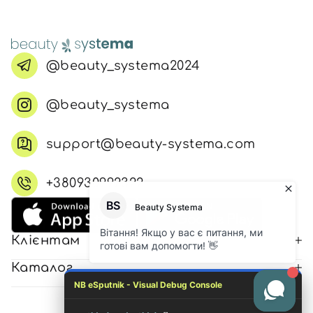
@beauty_systema2024
@beauty_systema
support@beauty-systema.com
+380930992322
Клієнтам
Каталог
NB eSputnik - Visual Debug Console