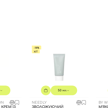
Ви ще не додали товари у кошик
Відправляючи форму для авторизації/реєстрації ви
приймаєте умови
Угоди користувача
Далі
Увійти за допомогою e-mail
-18%
ХІТ
50 мл
ON
NEEDLY
BY W
КРЕМ ІЗ
ЗВОЛОЖУЮЧИЙ
М'ЯК