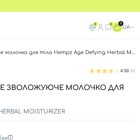
0
0
0
UA
лочко для тіла Hempz Age Defying Herbal Moisturizer
4.50
(4)
ВЕ ЗВОЛОЖУЮЧЕ МОЛОЧКО ДЛЯ
HERBAL MOISTURIZER
бек