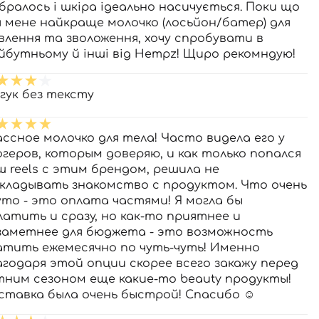
ібралось і шкіра ідеально насичується. Поки що
я мене найкраще молочко (лосьйон/батер) для
влення та зволоження, хочу спробувати в
йбутньому й інші від Hempz! Щиро рекомндую!
дгук без тексту
ассное молочко для тела! Часто видела его у
огеров, которым доверяю, и как только попался
ш reels с этим брендом, решила не
кладывать знакомство с продуктом. Что очень
уто - это оплата частями! Я могла бы
латить и сразу, но как-то приятнее и
заметнее для бюджета - это возможность
атить ежемесячно по чуть-чуть! Именно
агодаря этой опции скорее всего закажу перед
тним сезоном еще какие-то beauty продукты!
ставка была очень быстрой! Спасибо ☺️