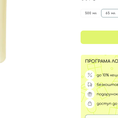
Для обличчя
СПФ захист для дітей
вари
500 мл
65 мл
Для зони повік
ПРОГРАМА ЛО
до 10% ке
безкоштов
подарунок
доступ до 