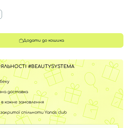
Додати до кошика
ЯЛЬНОСТІ #BEAUTYSYSTEMA
шбеку
на доставка
 в кожне замовлення
закритої спільноти Yana's club