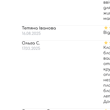
вв
дл
жи
ма
Тетяна Іванова
Ві
16.08.2025
Ольга С.
Кл
17.03.2025
бл
ва
от
кр
оп
не
пл
бл
ле
До