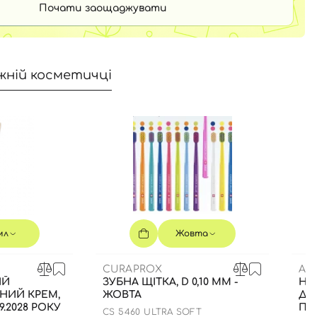
Почати заощаджувати
жній косметичці
мл
Жовта
CURAPROX
AM
ИЙ
ЗУБНА ЩІТКА, D 0,10 ММ -
НА
НИЙ КРЕМ,
ЖОВТА
ДЛ
9.2028 РОКУ
ПО
CS 5460 ULTRA SOFT