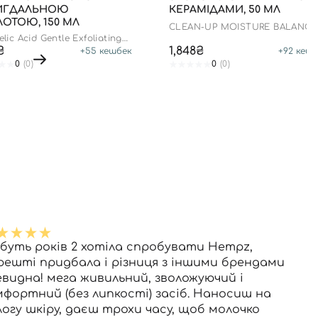
МИГДАЛЬНОЮ
КЕРАМІДАМИ, 50 МЛ
ОТОЮ, 150 МЛ
CLEAN-UP MOISTURE BALANCI
CREAM
lic Acid Gentle Exfoliating
₴
1,848₴
+
55
кешбек
+
92
кешб
0
(0)
0
(0)
буть років 2 хотіла спробувати Hempz,
решті придбала і різниця з іншими брендами
евидна! мега живильний, зволожуючий і
мфортний (без липкості) засіб. Наносиш на
логу шкіру, даєш трохи часу, щоб молочко