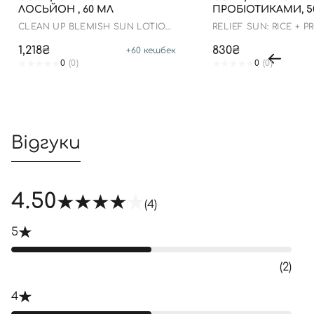
ЛОСЬЙОН , 60 МЛ
ПРОБІОТИКАМИ, 5
CLEAN UP BLEMISH SUN LOTION
RELIEF SUN: RICE + P
SPF 50+ PA++++
1,218₴
830₴
+
60
кешбек
0
(0)
0
(0)
Відгуки
4.50
(4)
5
(2)
4