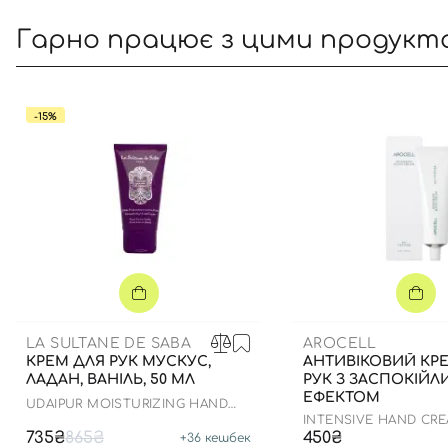
Гарно працює з цими продукт
-15%
LA SULTANE DE SABA
AROCELL
КРЕМ ДЛЯ РУК МУСКУС,
АНТИВІКОВИЙ КР
ЛАДАН, ВАНІЛЬ, 50 МЛ
РУК З ЗАСПОКІЙ
ЕФЕКТОМ
UDAIPUR MOISTURIZING HAND
CREAM MUSK INCENSE VANILLA
INTENSIVE HAND CRE
735₴
865₴
450₴
+
36
кешбек