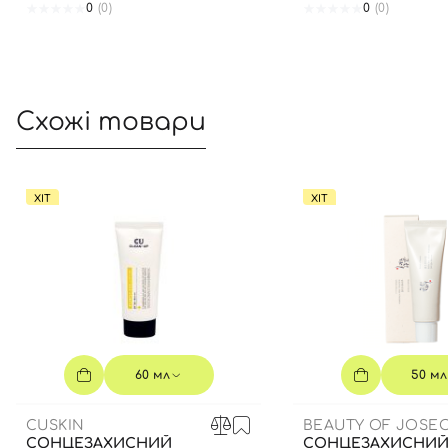
0
(0)
0
(0)
Схожі товари
ХІТ
ХІТ
60 мл
50 мл
CUSKIN
BEAUTY OF JOSE
СОНЦЕЗАХИСНИЙ
СОНЦЕЗАХИСНИЙ 