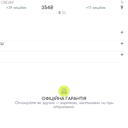
ВО
N CREAM
True
354₴
99
+
39
кешбек
+
17
кешбек
0
(0)
ки
ОФІЦІЙНА ГАРАНТІЯ
Оплачуйте як зручно — карткою, частинами чи при
отриманні.