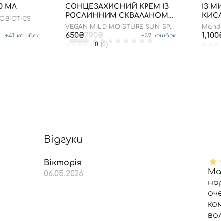
0 МЛ
СОНЦЕЗАХИСНИЙ КРЕМ ІЗ
ІЗ 
РОСЛИННИМ СКВАЛАНОМ
КИСЛ
ROBIOTICS
ДО 23.03.2027 50 МЛ
VEGAN MILD MOISTURE SUN SPF
Mande
50+ PA++++
Toner
650₴
790₴
1,100
+
41
кешбек
+
32
кешбек
0
(0)
Відгуки
Вікторія
Ма
06.05.2026
на
оч
ко
во