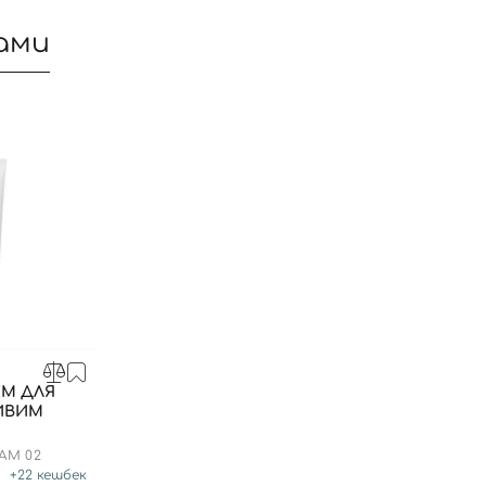
ами
Вхід
Реєстрація
ЕМ ДЛЯ
ЛИВИМ
Номер телефону
AM 02
+
22
кешбек