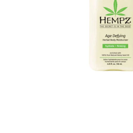
Всі то
гієни