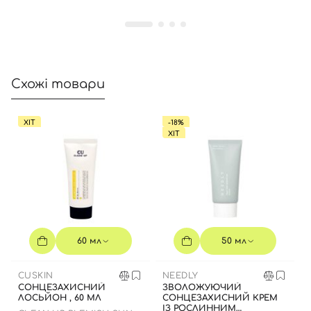
Вхід
Реєстрація
Схожі товари
Номер телефону
ХІТ
-18%
ХІТ
Відправляючи форму для авторизації/реєстрації ви
приймаєте умови
Угоди користувача
Далі
60 мл
50 мл
Увійти за допомогою e-mail
CUSKIN
NEEDLY
СОНЦЕЗАХИСНИЙ
ЗВОЛОЖУЮЧИЙ
ЛОСЬЙОН , 60 МЛ
СОНЦЕЗАХИСНИЙ КРЕМ
ІЗ РОСЛИННИМ