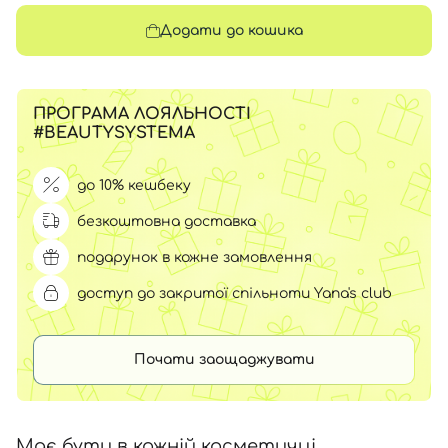
Додати до кошика
ПРОГРАМА ЛОЯЛЬНОСТІ
#BEAUTYSYSTEMA
до 10% кешбеку
безкоштовна доставка
подарунок в кожне замовлення
доступ до закритої спільноти Yana's club
Почати заощаджувати
Має бути в кожній косметичці