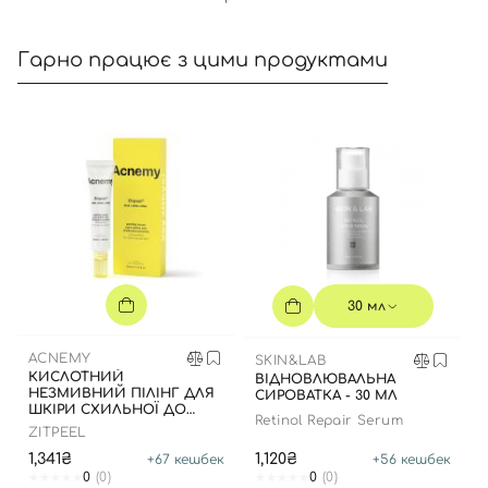
Гарно працює з цими продуктами
30 мл
ACNEMY
SKIN&LAB
КИСЛОТНИЙ
ВІДНОВЛЮВАЛЬНА
НЕЗМИВНИЙ ПІЛІНГ ДЛЯ
СИРОВАТКА - 30 МЛ
ШКІРИ СХИЛЬНОЇ ДО
Retinol Repair Serum
АКНЕ, 40 МЛ
ZITPEEL
1,341₴
1,120₴
+
67
кешбек
+
56
кешбек
0
(0)
0
(0)