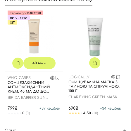
Термін до 16.09.2028
ВИБІР ЯНИ
ХІТ
40 мл
LOGICALLY
WHO CARES
ОЧИЩУВАЛЬНА МАСКА З
СОНЦЕЗАХИСНИЙ
ГЛИНОЮ ТА СПІРУЛІНОЮ,
АНТИОКСИДАНТНИЙ
100 Г
КРЕМ, 40 МЛ ДО ДО
16.09.2028 РОКУ
CLARIFYING GREEN MASK
BIFIDA BARRIER SUN
CREAM
799₴
690₴
+
39
кешбек
+
34
кешбек
0
(0)
4.50
(10)
Опис