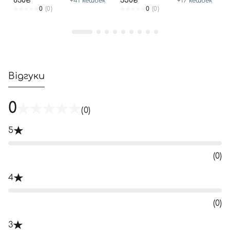
830₴
350₴
+
41
кешбек
+
17
кешбек
0
(0)
0
(0)
Відгуки
0
(0)
5
(0)
4
(0)
3