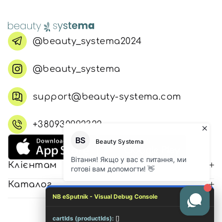
@beauty_systema2024
@beauty_systema
support@beauty-systema.com
+380930992322
Клієнтам
Каталог
NB eSputnik - Visual Debug Console
cartIds (productIds):
[]