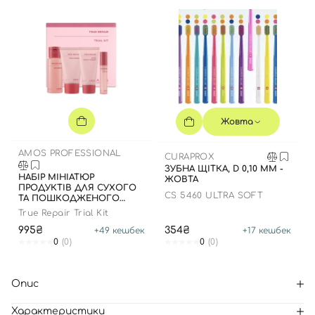
Жовта
AMOS PROFESSIONAL
CURAPROX
ЗУБНА ЩІТКА, D 0,10 ММ -
НАБІР МІНІАТЮР
ЖОВТА
ПРОДУКТІВ ДЛЯ СУХОГО
CS 5460 ULTRA SOFT
ТА ПОШКОДЖЕНОГО
ВОЛОССЯ
True Repair Trial Kit
995₴
354₴
+
49
кешбек
+
17
кешбек
0
(0)
0
(0)
Опис
Характеристики