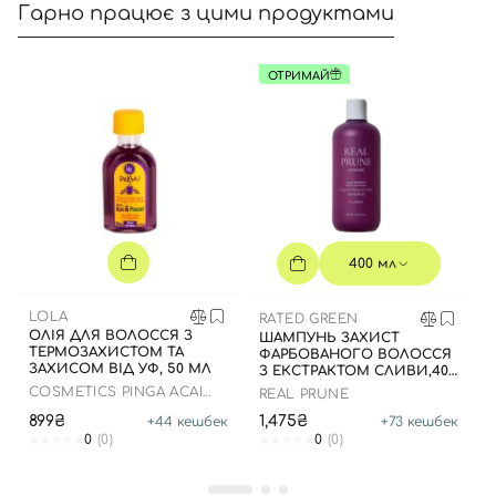
Гарно працює з цими продуктами
ОТРИМАЙ
Вхід
Реєстрація
Номер телефону
400 мл
LOLA
RATED GREEN
ОЛІЯ ДЛЯ ВОЛОССЯ З
ШАМПУНЬ ЗАХИСТ
Відправляючи форму для авторизації/реєстрації ви
ТЕРМОЗАХИСТОМ ТА
ФАРБОВАНОГО ВОЛОССЯ
-
ЗАХИСОМ ВІД УФ, 50 МЛ
приймаєте умови
Угоди користувача
З ЕКСТРАКТОМ СЛИВИ,400
МЛ
COSMETICS PINGA ACAÍ
REAL PRUNE
AND PRACAXI OIL
Далі
899₴
1,475₴
+
44
кешбек
+
73
кешбек
0
(0)
0
(0)
Увійти за допомогою e-mail