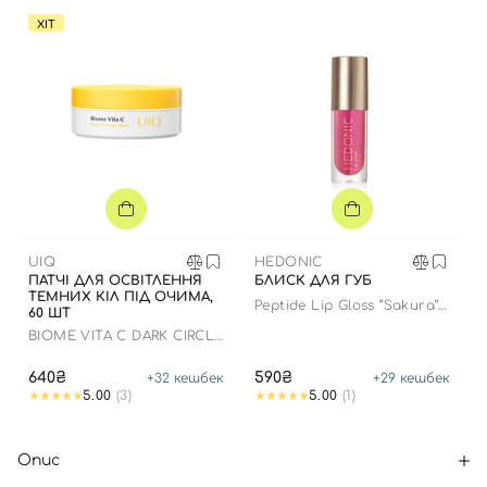
ХІТ
UIQ
HEDONIC
ПАТЧІ ДЛЯ ОСВІТЛЕННЯ
БЛИСК ДЛЯ ГУБ
ТЕМНИХ КІЛ ПІД ОЧИМА,
Peptide Lip Gloss “Sakura”
60 ШТ
limited edition
BIOME VITA C DARK CIRCLE
EYE PATCH
640₴
590₴
+
32
кешбек
+
29
кешбек
5.00
(3)
5.00
(1)
Опис