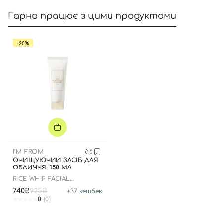
Гарно працює з цими продуктами
-20%
I'M FROM
Вхід
Реєстрація
ОЧИЩУЮЧИЙ ЗАСІБ ДЛЯ
ОБЛИЧЧЯ, 150 МЛ
RICE WHIP FACIAL
Номер телефону
CLEANSER
740₴
925₴
+
37
кешбек
0
(0)