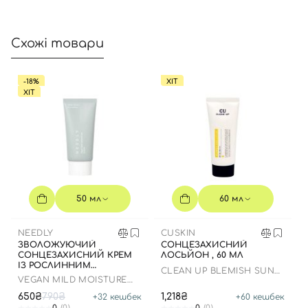
Відправляючи форму для авторизації/реєстрації ви
приймаєте умови
Угоди користувача
Схожі товари
Далі
-18%
ХІТ
Увійти за допомогою e-mail
ХІТ
50 мл
60 мл
NEEDLY
CUSKIN
ЗВОЛОЖУЮЧИЙ
СОНЦЕЗАХИСНИЙ
СОНЦЕЗАХИСНИЙ КРЕМ
ЛОСЬЙОН , 60 МЛ
ІЗ РОСЛИННИМ
CLEAN UP BLEMISH SUN
СКВАЛАНОМ ДО 23.03.2027
VEGAN MILD MOISTURE
LOTION SPF 50+ PA++++
50 МЛ
SUN SPF 50+ PA++++
650₴
790₴
1,218₴
+
32
кешбек
+
60
кешбек