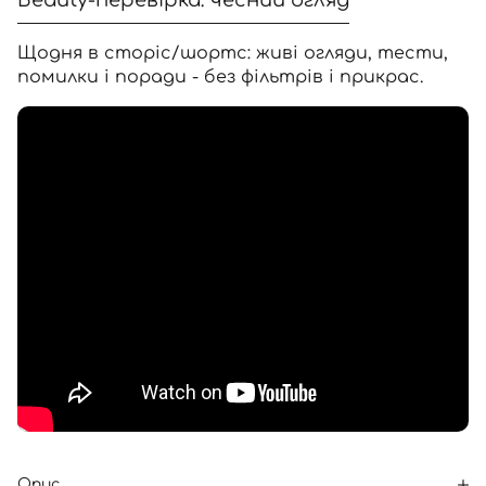
Beauty-перевірка: чесний огляд
Щодня в сторіс/шортс: живі огляди, тести,
помилки і поради - без фільтрів і прикрас.
Опис