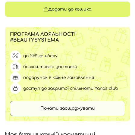
Додати до кошика
ПРОГРАМА ЛОЯЛЬНОСТІ
#BEAUTYSYSTEMA
до 10% кешбеку
безкоштовна доставка
подарунок в кожне замовлення
доступ до закритої спільноти Yana's club
Почати заощаджувати
Має бути в кожній косметичці