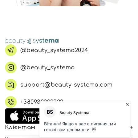
@beauty_systema2024
@beauty_systema
support@beauty-systema.com
+380930992322
Клієнтам