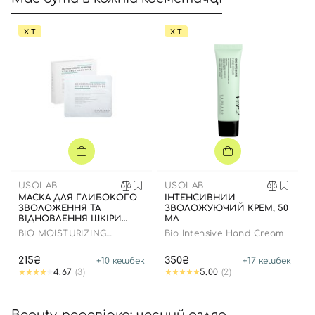
ХІТ
ХІТ
USOLAB
USOLAB
МАСКА ДЛЯ ГЛИБОКОГО
ІНТЕНСИВНИЙ
ЗВОЛОЖЕННЯ ТА
ЗВОЛОЖУЮЧИЙ КРЕМ, 50
ВІДНОВЛЕННЯ ШКІРИ
МЛ
ОБЛИЧЧЯ З
BIO MOISTURIZING
Bio Intensive Hand Cream
ЗАСПОКІЙЛИВИМ
HYDRATING HYALURON
ЕФЕКТОМ
MASK
215₴
350₴
+
10
кешбек
+
17
кешбек
4.67
(3)
5.00
(2)