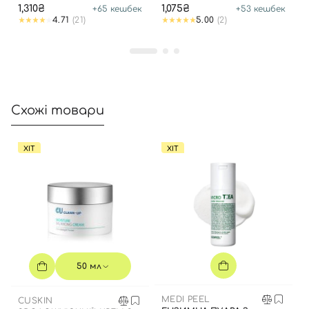
OIL
1,310₴
1,075₴
+
65
кешбек
+
53
кешбек
4.71
(21)
5.00
(2)
Схожі товари
ХІТ
ХІТ
50 мл
MEDI PEEL
CUSKIN