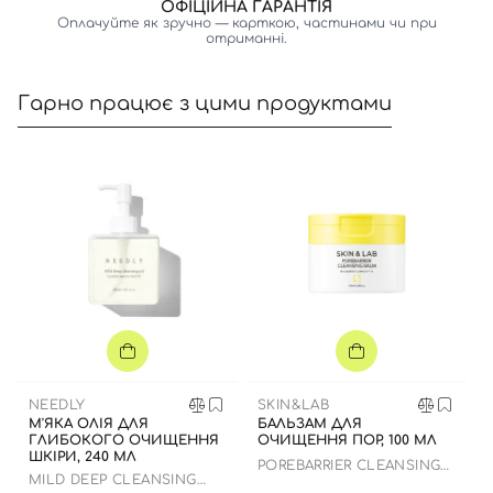
ОФІЦІЙНА ГАРАНТІЯ
Оплачуйте як зручно — карткою, частинами чи при
Номер телефону
отриманні.
Гарно працює з цими продуктами
Відправляючи форму для авторизації/реєстрації ви
приймаєте умови
Угоди користувача
Далі
Увійти за допомогою e-mail
NEEDLY
SKIN&LAB
М'ЯКА ОЛІЯ ДЛЯ
БАЛЬЗАМ ДЛЯ
ГЛИБОКОГО ОЧИЩЕННЯ
ОЧИЩЕННЯ ПОР, 100 МЛ
ШКІРИ, 240 МЛ
POREBARRIER CLEANSING
MILD DEEP CLEANSING
BALM