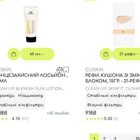
Ви ще не додали товари у кошик
Відправляючи форму для авторизації/реєстрації ви
приймаєте умови
Угоди користувача
Далі
Увійти за допомогою e-mail
60 мл
21-рефіл
SKIN
CUSKIN
НЦЕЗАХИСНИЙ ЛОСЬЙОН ,
РЕФІЛ КУШОНА ЗІ ЗМ
 МЛ
БЛОКОМ, 15ГР. - 21-РЕФ
EAN UP BLEMISH SUN LOTION
CLEAN-UP SKINFIT CUSHI
 50+ PA++++
(SPF 50+/PA+++)
раміди
Ніацинамід
Стабільні хім.фільтри
абільні хім.фільтри
Фізичні фільтри
218₴
918₴
+
60
кешбек
4.74
(47)
5.00
(6)
1
2
3
…
1