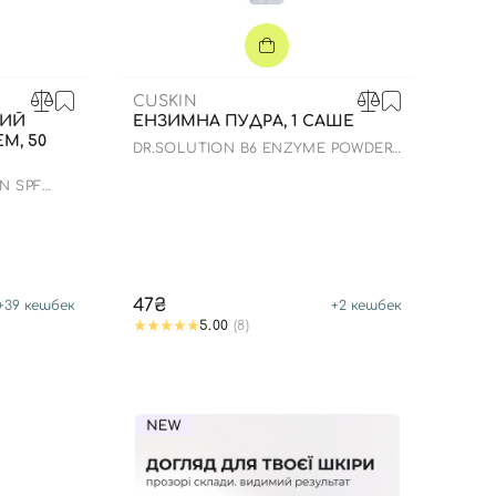
CUSKIN
КИЙ
ЕНЗИМНА ПУДРА, 1 САШЕ
М, 50
DR.SOLUTION B6 ENZYME POWDER
WASH
N SPF
47₴
+
39
кешбек
+
2
кешбек
5.00
(8)