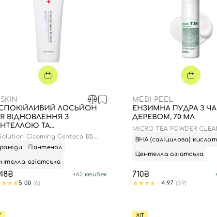
SKIN
MEDI PEEL
СПОКІЙЛИВИЙ ЛОСЬЙОН
ЕНЗИМНА ПУДРА З Ч
Я ВІДНОВЛЕННЯ З
ДЕРЕВОМ, 70 МЛ
НТЕЛЛОЮ ТА
MICRO TEA POWDER CLEA
НТЕНОЛОМ , 100 МЛ
Solution Cicaming Centeca B5
ВНА (саліцилова) кисло
ion
раміди
Пантенол
Центелла азіатська
нтелла азіатська
Вхід
Реєстрація
248₴
710₴
+
62
кешбек
5.00
(6)
4.97
(59)
Номер телефону
Т
ХІТ