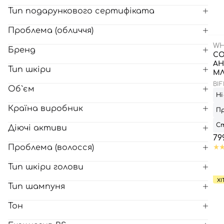
Тип подарункового сертифіката
Всі то
Проблема (обличчя)
гієни
WH
Бренд
С
АН
Тип шкіри
МЛ
BI
Об`єм
Ні
Країна виробник
Пр
Ст
Діючі активи
79
Проблема (волосся)
Тип шкіри голови
ХІ
Тип шампуня
Тон