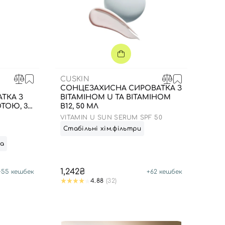
CUSKIN
СОНЦЕЗАХИСНА СИРОВАТКА З
ТКА З
ВІТАМІНОМ U ТА ВІТАМІНОМ
ТОЮ, 30
В12, 50 МЛ
VITAMIN U SUN SERUM SPF 50
Стабільні хім.фільтри
та
1,242₴
+
55
кешбек
+
62
кешбек
4.88
(32)