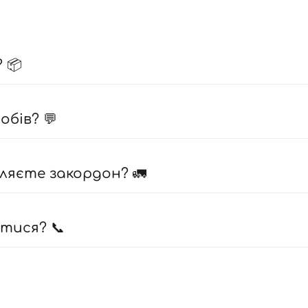
 📦
бів? 💬
ляєте закордон? 🚛
атися? 📞