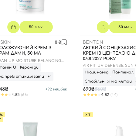
50 мл
50 мл
SKIN
BENTON
ОЛОЖУЮЧИЙ КРЕМ З
ЛЕГКИЙ СОНЦЕЗАХИ
РАМІДАМИ, 50 МЛ
КРЕМ ІЗ ЦЕНТЕЛОЮ 
07.01.2027 РОКУ
EAN-UP MOISTURE BALANCING
EAM
AIR FIT UV DEFENSE SUN
тамін U
Кераміди
SPF50
Ніацинамід
Пантенол
о,пребіотики,лізати
+1
Стабільні хім.фільтри
848₴
690₴
850₴
+
92
кешбек
4.85
(66)
4.82
(44)
8%
ХІТ
Т