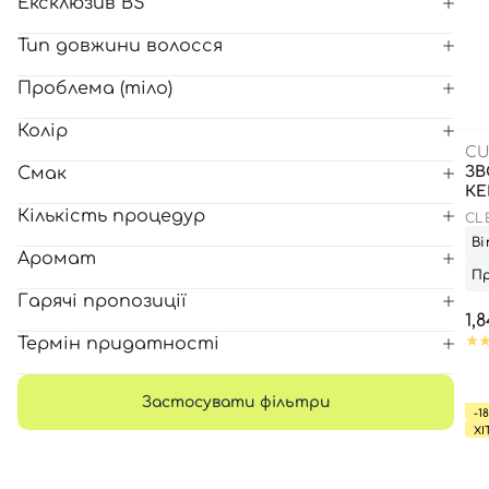
Ексклюзив BS
Тип довжини волосся
Проблема (тіло)
Колір
CU
Смак
ЗВ
КЕ
Кількість процедур
CL
CR
Ві
Аромат
Пр
Гарячі пропозиції
1,
Термін придатності
Застосувати фільтри
-1
ХІ