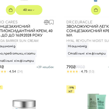
Для обличчя
СПФ захист для дітей
40 мл
вари
Для зони повік
O CARES
DR.CEURACLE
ОНЦЕЗАХИСНИЙ
ЗВОЛОЖУЮЧИЙ ЛЕГ
ТИОКСИДАНТНИЙ КРЕМ, 40
СОНЦЕЗАХИСНИЙ КРЕ
 ДО ДО 16.09.2028 РОКУ
МЛ
FIDA BARRIER SUN CREAM
HYAL REYOUTH MOIST SU
50/PA++++
ацинамід
Ніацинамід
о,пребіотики,лізати
Стабільні хім.фільтри
абільні хім.фільтри
9₴
790₴
990₴
+
39
кешбек
4.54
(24)
4.75
(53)
Т
-19%
ХІТ