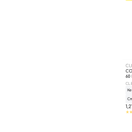
CU
СО
60
CL
SPF
Ке
Ст
1,