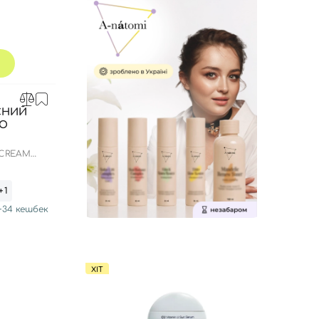
СНИЙ
ДО
 CREAM
+1
+
34
кешбек
ХІТ