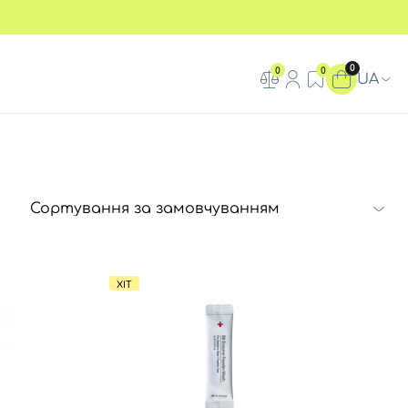
0
0
0
UA
ХІТ