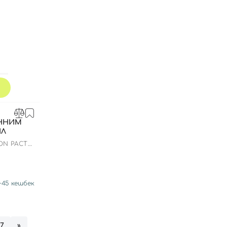
ІННИМ
ІЛ
ON PACT
+
45
кешбек
57
»