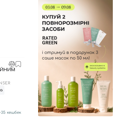
АЙНИМ
NSER
та
+
35
кешбек