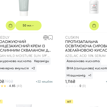
50 мл
EDLY
CUSKIN
ВОЛОЖУЮЧИЙ
ПРОТИЗАПАЛЬНА
НЦЕЗАХИСНИЙ КРЕМ ІЗ
ОСВІТЛЮЮЧА СИРОВА
СЛИННИМ СКВАЛАНОМ ДО
АЗЕЛАЇНОВОЮ КИСЛО
.03.2027 50 МЛ
МЛ
GAN MILD MOISTURE SUN SPF
AZELAIC ACID 10% SERUM
 PA++++
алуронова кислота
Кераміди
Азелаінова кислота
мелярна емульсія
+2
ВНА (саліцилова) кисло
Ніацинамід
+1
0₴
790₴
1,116₴
+
32
кешбек
4.85
(40)
0
(0)
Т
ХІТ