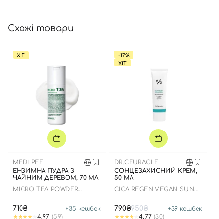
Схожі товари
ХІТ
-17%
ХІТ
MEDI PEEL
DR.CEURACLE
ЕНЗИМНА ПУДРА З
СОНЦЕЗАХИСНИЙ КРЕМ,
ЧАЙНИМ ДЕРЕВОМ, 70 МЛ
50 МЛ
MICRO TEA POWDER
СICA REGEN VEGAN SUN
CLEANSER
GEL SPF50+ PA++++
710₴
790₴
950₴
+
35
кешбек
+
39
кешбек
4.97
(59)
4.77
(30)