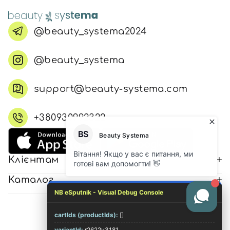
@beauty_systema2024
@beauty_systema
support@beauty-systema.com
+380930992322
Клієнтам
Каталог
NB eSputnik - Visual Debug Console
cartIds (productIds):
[]
© 2026 Всі права захищені
variantId:
r2622v3181