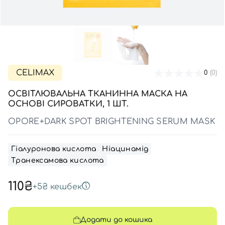
SPF-засоби з тоном
Точкові від прищів
SPF для волосся
Для дітей
Креми для тіла з SPF
Мініатюри
Спеціальний догляд
Дезодоранти
Карбоксітерапія
Для дітей
Засоби для інтимної гігієни
Бʼюті гаджети
Для чоловіків
Автозасмага для тіла
Автозасмага
CELIMAX
0
(0)
Набори
ОСВІТЛЮВАЛЬНА ТКАНИННА МАСКА НА
Шия і декольте
ОСНОВІ СИРОВАТКИ, 1 ШТ.
Для чоловіків
ОPORE+DARK SPOT BRIGHTENING SERUM MASK
Для дітей
Гіалуронова кислота
Ніацинамід
Транексамова кислота
110₴
+
5₴
кешбек
Додати до кошика