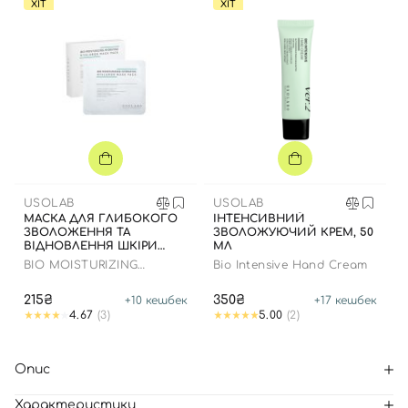
ХІТ
ХІТ
USOLAB
USOLAB
МАСКА ДЛЯ ГЛИБОКОГО
ІНТЕНСИВНИЙ
ЗВОЛОЖЕННЯ ТА
ЗВОЛОЖУЮЧИЙ КРЕМ, 50
ВІДНОВЛЕННЯ ШКІРИ
МЛ
ОБЛИЧЧЯ З
BIO MOISTURIZING
Bio Intensive Hand Cream
ЗАСПОКІЙЛИВИМ
HYDRATING HYALURON
ЕФЕКТОМ
MASK
215₴
350₴
+
10
кешбек
+
17
кешбек
4.67
(3)
5.00
(2)
Опис
Характеристики