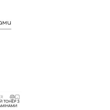
ами
Вхід
Реєстрація
ER
Номер телефону
 ТОНЕР З
ТАМІНАМИ