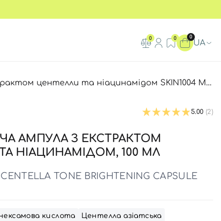
0
0
0
UA
ніацинамідом SKIN1004 Madagascar Centella Tone Brightening Capsule Ampoule
5.00
(2)
А АМПУЛА З ЕКСТРАКТОМ
ТА НІАЦИНАМІДОМ, 100 МЛ
CENTELLA TONE BRIGHTENING CAPSULE
нексамова кислота
Центелла азіатська