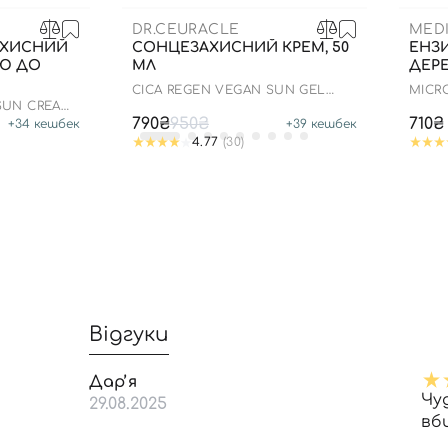
DR.CEURACLE
MEDI
АХИСНИЙ
СОНЦЕЗАХИСНИЙ КРЕМ, 50
ЕНЗ
ОЮ ДО
МЛ
ДЕРЕ
СICA REGEN VEGAN SUN GEL
MICR
SPF50+ PA++++
 SUN CREAM
790₴
950₴
710₴
+
34
кешбек
+
39
кешбек
4.77
(30)
Відгуки
Дарʼя
Чу
29.08.2025
вб