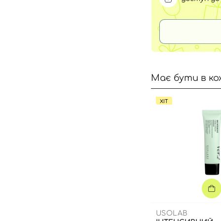
Має бути в ко
ХІТ
USOLAB