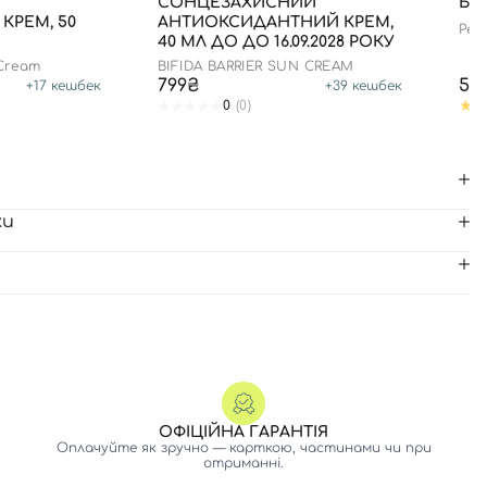
СОНЦЕЗАХИСНИЙ
БЛ
РЕМ, 50
АНТИОКСИДАНТНИЙ КРЕМ,
Pept
40 МЛ ДО ДО 16.09.2028 РОКУ
edit
 Cream
BIFIDA BARRIER SUN CREAM
799₴
59
+
17
кешбек
+
39
кешбек
0
(0)
ки
ОФІЦІЙНА ГАРАНТІЯ
Оплачуйте як зручно — карткою, частинами чи при
отриманні.