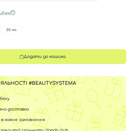
шбек
30 мл
Додати до кошика
ЯЛЬНОСТІ #BEAUTYSYSTEMA
шбеку
на доставка
 в кожне замовлення
закритої спільноти Yana's club