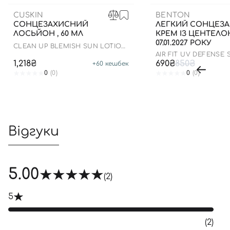
CUSKIN
BENTON
СОНЦЕЗАХИСНИЙ
ЛЕГКИЙ СОНЦЕЗ
ЛОСЬЙОН , 60 МЛ
КРЕМ ІЗ ЦЕНТЕЛ
07.01.2027 РОКУ
CLEAN UP BLEMISH SUN LOTION
SPF 50+ PA++++
AIR FIT UV DEFENSE
SPF50
1,218₴
690₴
850₴
+
60
кешбек
0
(0)
0
(0)
Відгуки
5.00
(2)
5
(2)