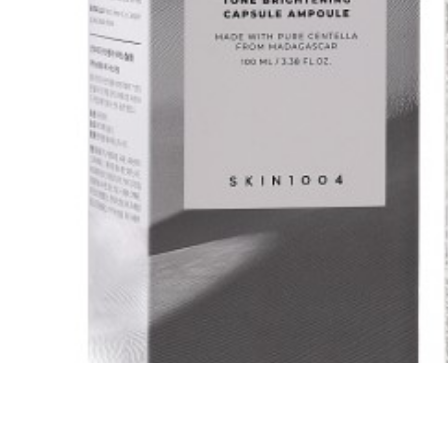
Всі то
гієни