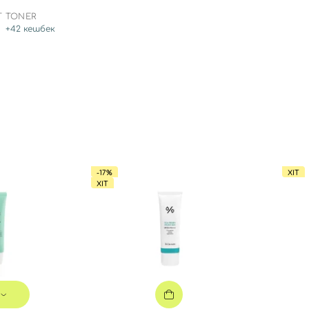
T TONER
+
42
кешбек
Ви ще не додали товари у кошик
Відправляючи форму для авторизації/реєстрації ви
приймаєте умови
Угоди користувача
Далі
Увійти за допомогою e-mail
-17%
ХІТ
ХІТ