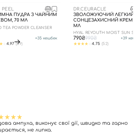
 PEEL
DR.CEURACLE
ИМНА ПУДРА З ЧАЙНИМ
ЗВОЛОЖУЮЧИЙ ЛЕГКИЙ
ВОМ, 70 МЛ
СОНЦЕЗАХИСНИЙ КРЕМ, 5
МЛ
O TEA POWDER CLEANSER
HYAL REYOUTH MOIST SUN SP
50/PA++++
790₴
990₴
+
35
кешбек
+
39
кешб
4.97
(59)
4.75
(52)
дова ампула, виконує свої дії, швидко та гарно
ирається, не липка.