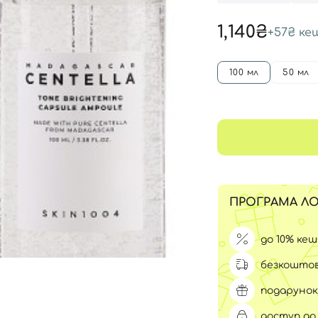
Для обличчя
СПФ захист для дітей
1,140₴
+
57₴
ке
вари
Для зони повік
100 мл
50 мл
ПРОГРАМА ЛО
до 10% ке
безкоштов
подарунок
доступ до 