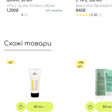
ШКІРИ, 50 МЛ
C ТА E, 200 МЛ
VITA C GLOW TONING CREAM
BAKUVITA TREATMEN
1,200₴
840₴
+
60
кешбек
0
(0)
5.00
(1)
Схожі товари
ХІТ
-19%
ХІТ
60 мл
50 мл