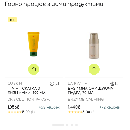
Гарно працює з цими продуктами
ХІТ
Вхід
Реєстрація
Номер телефону
CUSKIN
LA PIANTA
ПІЛІНГ-СКАТКА З
ЕНЗИМНА ОЧИЩУЮЧА
Відправляючи форму для авторизації/реєстрації ви
ЕНЗИМАМИ, 100 МЛ
ПУДРА, 70 МЛ
приймаєте умови
Угоди користувача
DR.SOLUTION PAPAYA
ENZYME CALMING
PEELING GEL
POWDER WASH
Далі
1,056₴
1,440₴
+
52
кешбек
+
72
кешбек
5.00
(1)
5.00
(2)
Увійти за допомогою e-mail