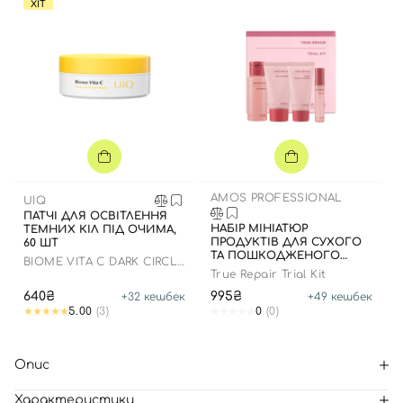
ХІТ
AMOS PROFESSIONAL
UIQ
ПАТЧІ ДЛЯ ОСВІТЛЕННЯ
НАБІР МІНІАТЮР
ТЕМНИХ КІЛ ПІД ОЧИМА,
ПРОДУКТІВ ДЛЯ СУХОГО
60 ШТ
ТА ПОШКОДЖЕНОГО
BIOME VITA C DARK CIRCLE
ВОЛОССЯ
EYE PATCH
True Repair Trial Kit
640₴
995₴
+
32
кешбек
+
49
кешбек
5.00
(3)
0
(0)
Опис
Характеристики