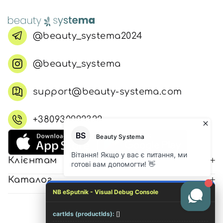
@beauty_systema2024
@beauty_systema
support@beauty-systema.com
+380930992322
Клієнтам
Каталог
NB eSputnik - Visual Debug Console
cartIds (productIds):
[]
© 2026 Всі права захищені