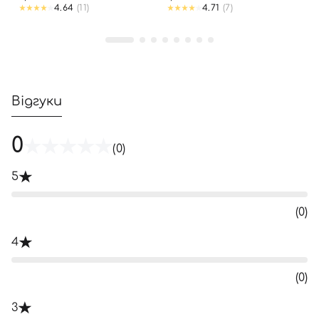
ПІДСИЛЮВАЧЕМ-
4.64
(11)
4.71
(7)
АПЛІКАТОРОМ, 15 МЛ
Відгуки
0
(0)
5
(0)
4
(0)
3