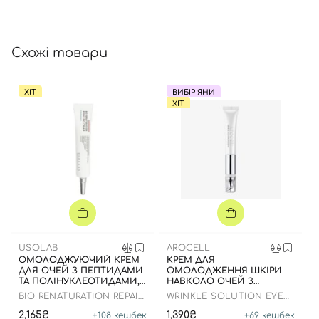
Схожі товари
ХІТ
ВИБІР ЯНИ
ХІТ
USOLAB
AROCELL
ОМОЛОДЖУЮЧИЙ КРЕМ
КРЕМ ДЛЯ
ДЛЯ ОЧЕЙ З ПЕПТИДАМИ
ОМОЛОДЖЕННЯ ШКІРИ
ТА ПОЛІНУКЛЕОТИДАМИ,
НАВКОЛО ОЧЕЙ З
30 МЛ
БОТУЛІНІЧНИМ
BIO RENATURATION REPAIR
WRINKLE SOLUTION EYE
ПОЛІПЕПТИДОМ ТА
EYE CREAM
CREAM
ГАЛЬВАНІЧНИМ
2,165₴
1,390₴
+
108
кешбек
+
69
кешбек