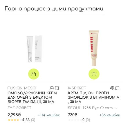
Гарно працює з цими продуктами
Вхід
Реєстрація
Номер телефону
FUSION MESO
K-SECRET
Відправляючи форму для авторизації/реєстрації ви
ОМОЛОДЖУЮЧИЙ КРЕМ
КРЕМ ПІД ОЧІ ПРОТИ
приймаєте умови
Угоди користувача
ДЛЯ ОЧЕЙ З ЕФЕКТОМ
ЗМОРШОК З ВІТАМІНОМ А
БІОРЕВІТАЛІЗАЦІЇ, 30 МЛ
, 30 МЛ
Далі
EYE SORBET
SEOUL 1988 Eye Cream :
Retinal Liposome 4%
2,295₴
730₴
+
114
кешбек
+
36
кешбек
+Fermented Bean
4.33
(3)
0
(0)
Увійти за допомогою e-mail