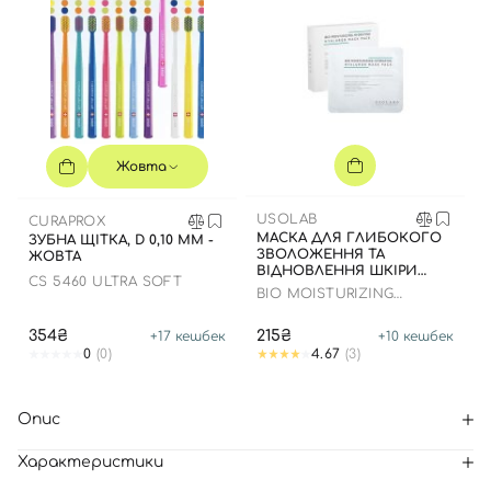
Жовта
USOLAB
CURAPROX
МАСКА ДЛЯ ГЛИБОКОГО
ЗУБНА ЩІТКА, D 0,10 ММ -
ЗВОЛОЖЕННЯ ТА
ЖОВТА
ВІДНОВЛЕННЯ ШКІРИ
CS 5460 ULTRA SOFT
ОБЛИЧЧЯ З
BIO MOISTURIZING
ЗАСПОКІЙЛИВИМ
HYDRATING HYALURON
ЕФЕКТОМ
MASK
354₴
215₴
+
17
кешбек
+
10
кешбек
0
(0)
4.67
(3)
Опис
Характеристики