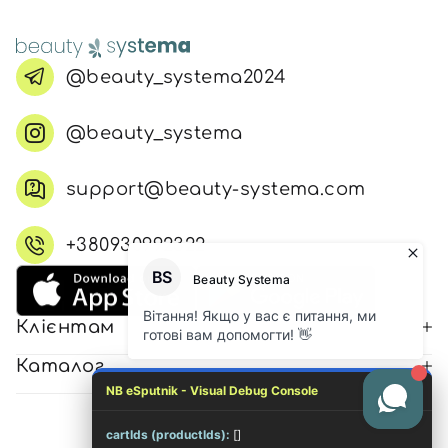
@beauty_systema2024
@beauty_systema
support@beauty-systema.com
+380930992322
Клієнтам
Каталог
NB eSputnik - Visual Debug Console
cartIds (productIds):
[]
© 2026 Всі права захищені