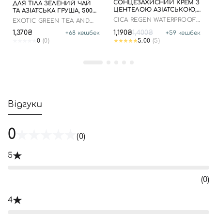
СОНЦЕЗАХИСНИЙ КРЕМ З
ДЛЯ ТІЛА ЗЕЛЕНИЙ ЧАЙ
ЦЕНТЕЛОЮ АЗІАТСЬКОЮ,
ТА АЗІАТСЬКА ГРУША, 500
100 МЛ ДО 05.09.2028
МЛ
CICA REGEN WATERPROOF
EXOTIC GREEN TEA AND
SUN SPF50+ PA++++
ASIAN PEAR HERBAL
1,370₴
1,190₴
1,400₴
+
68
кешбек
+
59
кешбек
MOISTURIZER
0
(0)
5.00
(5)
Відгуки
0
(0)
5
(0)
4