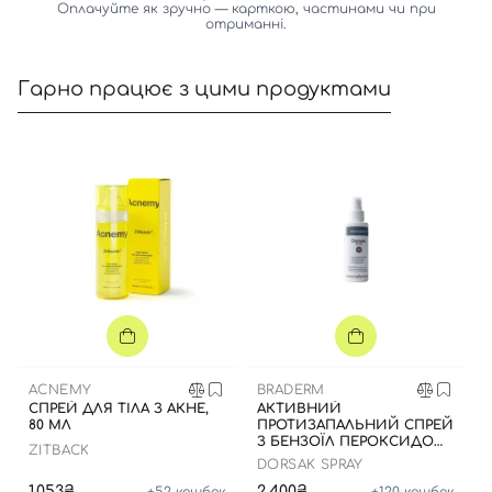
Оплачуйте як зручно — карткою, частинами чи при
отриманні.
Гарно працює з цими продуктами
Вхід
Реєстрація
Номер телефону
Відправляючи форму для авторизації/реєстрації ви
ACNEMY
BRADERM
приймаєте умови
Угоди користувача
СПРЕЙ ДЛЯ ТІЛА З АКНЕ,
АКТИВНИЙ
80 МЛ
ПРОТИЗАПАЛЬНИЙ СПРЕЙ
З БЕНЗОЇЛ ПЕРОКСИДОМ
Далі
ZITBACK
6%, 100 МЛ
DORSAK SPRAY
1,053₴
2,400₴
+
52
кешбек
+
120
кешбек