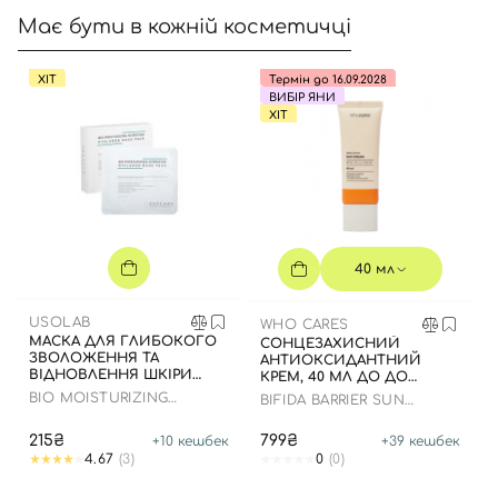
Має бути в кожній косметичці
ХІТ
Термін до 16.09.2028
ВИБІР ЯНИ
ХІТ
40 мл
USOLAB
WHO CARES
МАСКА ДЛЯ ГЛИБОКОГО
СОНЦЕЗАХИСНИЙ
ЗВОЛОЖЕННЯ ТА
АНТИОКСИДАНТНИЙ
ВІДНОВЛЕННЯ ШКІРИ
КРЕМ, 40 МЛ ДО ДО
ОБЛИЧЧЯ З
16.09.2028 РОКУ
BIO MOISTURIZING
BIFIDA BARRIER SUN
ЗАСПОКІЙЛИВИМ
HYDRATING HYALURON
CREAM
ЕФЕКТОМ
MASK
215₴
799₴
+
10
кешбек
+
39
кешбек
4.67
(3)
0
(0)