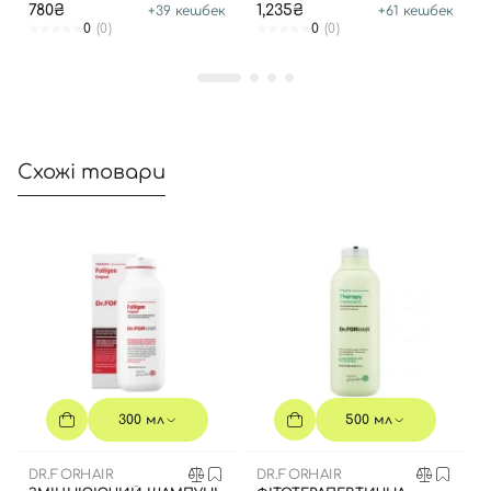
780₴
1,235₴
+
39
кешбек
+
61
кешбек
0
(0)
0
(0)
Схожі товари
300 мл
500 мл
DR.FORHAIR
DR.FORHAIR