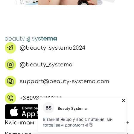
@beauty_systema2024
@beauty_systema
support@beauty-systema.com
+380930992322
Клієнтам