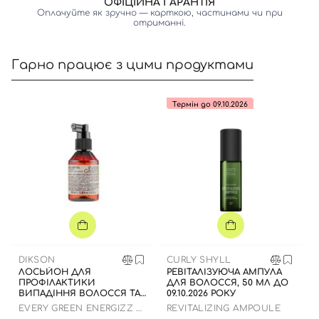
ОФІЦІЙНА ГАРАНТІЯ
Оплачуйте як зручно — карткою, частинами чи при
Номер телефону
отриманні.
Гарно працює з цими продуктами
Відправляючи форму для авторизації/реєстрації ви
Термін до 09.10.2026
приймаєте умови
Угоди користувача
Далі
Увійти за допомогою e-mail
DIKSON
CURLY SHYLL
ЛОСЬЙОН ДЛЯ
РЕВІТАЛІЗУЮЧА АМПУЛА
ПРОФІЛАКТИКИ
ДЛЯ ВОЛОССЯ, 50 МЛ ДО
ВИПАДІННЯ ВОЛОССЯ ТА
09.10.2026 РОКУ
ДОДАННЯ ОБ'ЄМУ, 100 МЛ
EVERY GREEN ENERGIZZ +
REVITALIZING AMPOULE
VOLLUM