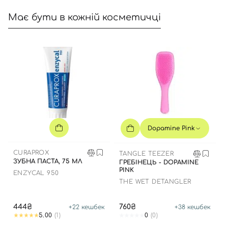
Має бути в кожній косметичці
Dopamine Pink
CURAPROX
TANGLE TEEZER
ЗУБНА ПАСТА, 75 МЛ
ГРЕБІНЕЦЬ - DOPAMINE
PINK
ENZYCAL 950
THE WET DETANGLER
444₴
760₴
+
22
кешбек
+
38
кешбек
5.00
(1)
0
(0)