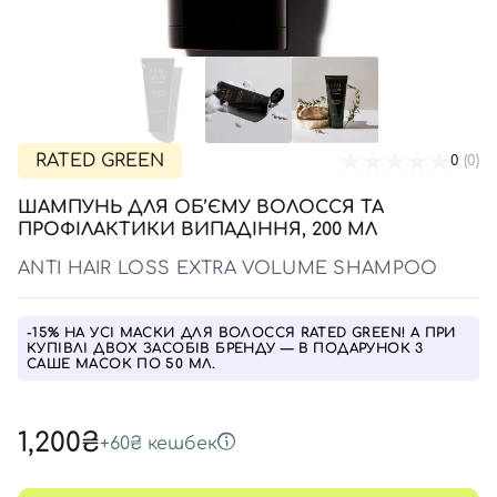
SPF-засоби з тоном
Точкові від прищів
SPF для волосся
Для дітей
Креми для тіла з SPF
Мініатюри
Спеціальний догляд
Дезодоранти
Карбоксітерапія
Для дітей
Засоби для інтимної гігієни
Бʼюті гаджети
Для чоловіків
Автозасмага для тіла
Автозасмага
RATED GREEN
0
(0)
Набори
ШАМПУНЬ ДЛЯ ОБ’ЄМУ ВОЛОССЯ ТА
Шия і декольте
ПРОФІЛАКТИКИ ВИПАДІННЯ, 200 МЛ
Для чоловіків
ANTI HAIR LOSS EXTRA VOLUME SHAMPOO
Для дітей
-15% НА УСІ МАСКИ ДЛЯ ВОЛОССЯ RATED GREEN! А ПРИ
КУПІВЛІ ДВОХ ЗАСОБІВ БРЕНДУ — В ПОДАРУНОК 3
САШЕ МАСОК ПО 50 МЛ.
1,200₴
+
60₴
кешбек