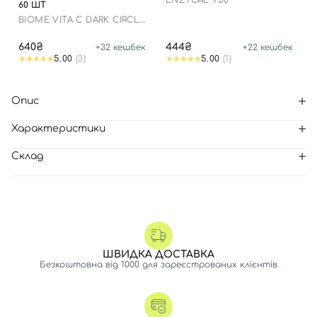
ENZYCAL 950
60 ШТ
BIOME VITA C DARK CIRCLE
EYE PATCH
640₴
444₴
+
32
кешбек
+
22
кешбек
5.00
(3)
5.00
(1)
Опис
Характеристики
Склад
ШВИДКА ДОСТАВКА
Безкоштовна від 1000 для зареєстрованих клієнтів