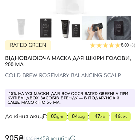
SPF-засоби з тоном
Точкові від прищів
SPF для волосся
Для дітей
Креми для тіла з SPF
Мініатюри
Спеціальний догляд
Дезодоранти
Карбоксітерапія
Для дітей
Засоби для інтимної гігієни
Бʼюті гаджети
Для чоловіків
Автозасмага для тіла
Автозасмага
RATED GREEN
5.00
(3)
Набори
ВІДНОВЛЮЮЧА МАСКА ДЛЯ ШКІРИ ГОЛОВИ,
Шия і декольте
200 МЛ
Для чоловіків
COLD BREW ROSEMARY BALANCING SCALP
Для дітей
-15% НА УСІ МАСКИ ДЛЯ ВОЛОССЯ RATED GREEN! А ПРИ
КУПІВЛІ ДВОХ ЗАСОБІВ БРЕНДУ — В ПОДАРУНОК 3
САШЕ МАСОК ПО 50 МЛ.
:
:
:
До кінця акцції:
03
04
47
45
дні
год
хв
сек
905₴
+
45₴
кешбек
1,065₴