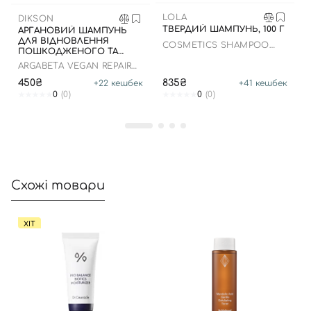
Далі
LOLA
DIKSON
ТВЕРДИЙ ШАМПУНЬ, 100 Г
АРГАНОВИЙ ШАМПУНЬ
Увійти за допомогою e-mail
ДЛЯ ВІДНОВЛЕННЯ
COSMETICS SHAMPOO
ПОШКОДЖЕНОГО ТА
SOLIDO MORTE SUBITA
ВОЛОССЯ, 500 МЛ
ARGABETA VEGAN REPAIR
SHAMPOO
450₴
835₴
+
22
кешбек
+
41
кешбек
0
(0)
0
(0)
Схожі товари
ХІТ