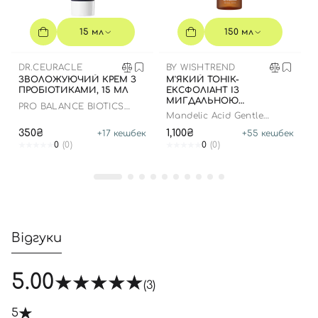
15 мл
150 мл
DR.CEURACLE
BY WISHTREND
ЗВОЛОЖУЮЧИЙ КРЕМ З
М'ЯКИЙ ТОНІК-
ПРОБІОТИКАМИ, 15 МЛ
ЕКСФОЛІАНТ ІЗ
МИГДАЛЬНОЮ
PRO BALANCE BIOTICS
КИСЛОТОЮ, 150 МЛ
Mandelic Acid Gentle
MOISTURIZER
Exfoliating Toner
350₴
1,100₴
+
17
кешбек
+
55
кешбек
0
(0)
0
(0)
Відгуки
5.00
(3)
5