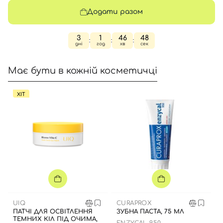
Додати разом
3
1
46
47
:
:
:
дні
год
хв
сек
Має бути в кожній косметичці
ХІТ
UIQ
CURAPROX
ПАТЧІ ДЛЯ ОСВІТЛЕННЯ
ЗУБНА ПАСТА, 75 МЛ
ТЕМНИХ КІЛ ПІД ОЧИМА,