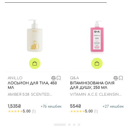
Вхід
Реєстрація
Номер телефону
ANILLO
Q&A
ЛОСЬЙОН ДЛЯ ТІЛА, 450
ВІТАМІНІЗОВАНА ОЛІЯ
МЛ
ДЛЯ ДУШУ, 250 МЛ
Відправляючи форму для авторизації/реєстрації ви
AMBER 528 SCENTED
VITAMIN A.C.E CLEANSING
приймаєте умови
Угоди користувача
BODY LOTION
SHOWER OIL
1,535₴
554₴
+
76
кешбек
+
27
кешбек
Далі
5.00
(1)
5.00
(1)
Увійти за допомогою e-mail