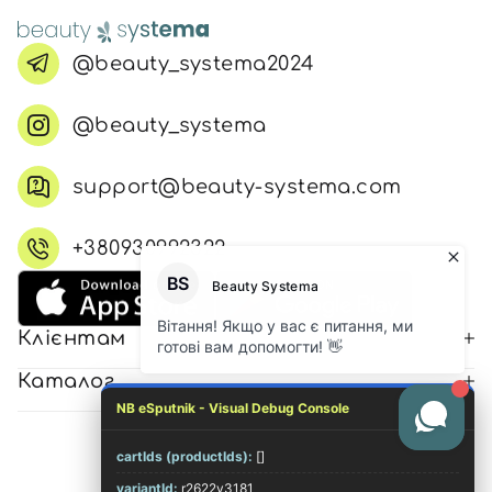
@beauty_systema2024
@beauty_systema
support@beauty-systema.com
+380930992322
Клієнтам
Каталог
NB eSputnik - Visual Debug Console
cartIds (productIds):
[]
© 2026 Всі права захищені
variantId:
r2622v3181