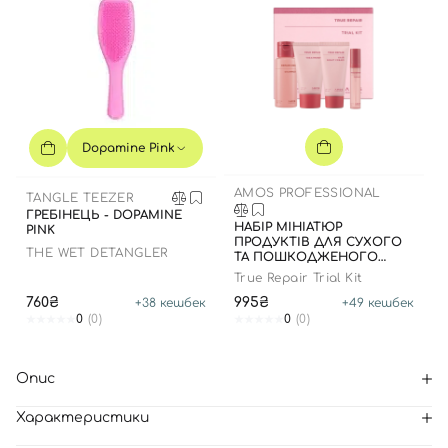
Dopamine Pink
AMOS PROFESSIONAL
TANGLE TEEZER
ГРЕБІНЕЦЬ - DOPAMINE
НАБІР МІНІАТЮР
PINK
ПРОДУКТІВ ДЛЯ СУХОГО
THE WET DETANGLER
ТА ПОШКОДЖЕНОГО
ВОЛОССЯ
True Repair Trial Kit
760₴
995₴
+
38
кешбек
+
49
кешбек
0
(0)
0
(0)
Опис
Характеристики