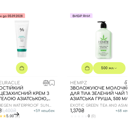
н до 05.09.2028
ВИБІР ЯНИ
500 мл
CEURACLE
HEMPZ
ОСТІЙКИЙ
ЗВОЛОЖУЮЧЕ МОЛОЧКО
ЦЕЗАХИСНИЙ КРЕМ З
ДЛЯ ТІЛА ЗЕЛЕНИЙ ЧАЙ ТА
ТЕЛОЮ АЗІАТСЬКОЮ,
АЗІАТСЬКА ГРУША, 500 МЛ
Л ДО 05.09.2028
 REGEN WATERPROOF SUN
EXOTIC GREEN TEA AND ASIAN
+ PA++++
PEAR HERBAL MOISTURIZER
₴
1,400₴
1,370₴
+
59
кешбек
+
68
кешб
5.00
(5)
0
(0)