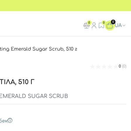
0
0
0
UA
ing Emerald Sugar Scrub, 510 г
0
(0)
ІЛА, 510 Г
EMERALD SUGAR SCRUB
бек