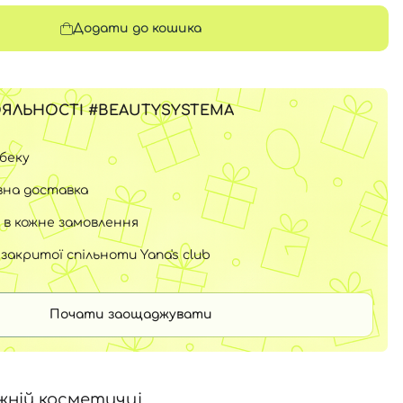
Додати до кошика
ЯЛЬНОСТІ #BEAUTYSYSTEMA
шбеку
на доставка
 в кожне замовлення
закритої спільноти Yana's club
Почати заощаджувати
жній косметичці