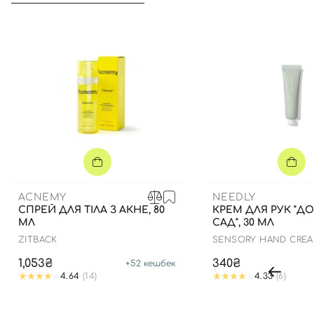
ACNEMY
NEEDLY
СПРЕЙ ДЛЯ ТІЛА З АКНЕ, 80
КРЕМ ДЛЯ РУК "
МЛ
САД", 30 МЛ
ZITBACK
SENSORY HAND CREA
RAINY GARDEN
1,053₴
340₴
+
52
кешбек
4.64
(14)
4.33
(6)