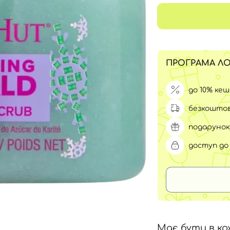
Для обличчя
СПФ захист для дітей
вари
Для зони повік
ПРОГРАМА ЛО
до 10% ке
безкоштов
подарунок
доступ до 
Має бути в ко