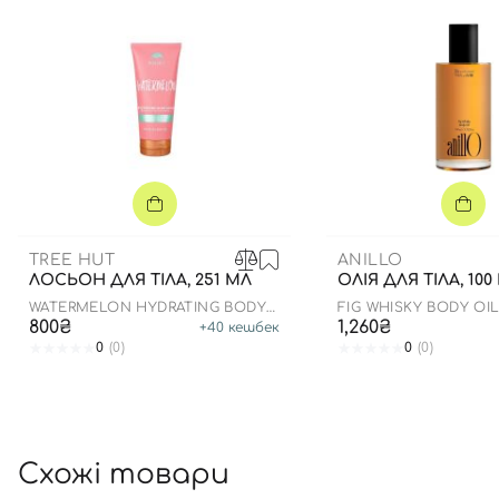
TREE HUT
ANILLO
ЛОСЬОН ДЛЯ ТІЛА, 251 МЛ
ОЛІЯ ДЛЯ ТІЛА, 100
WATERMELON HYDRATING BODY
FIG WHISKY BODY OI
LOTION
800₴
1,260₴
+
40
кешбек
0
(0)
0
(0)
Схожі товари