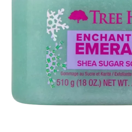
Всі то
гієни