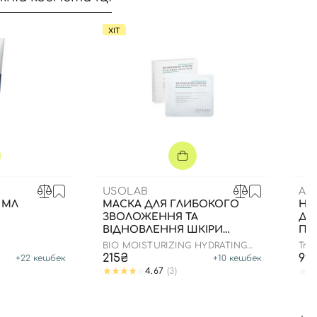
ХІТ
USOLAB
AM
 МЛ
МАСКА ДЛЯ ГЛИБОКОГО
НА
ЗВОЛОЖЕННЯ ТА
ДЛ
ВІДНОВЛЕННЯ ШКІРИ
ПО
ОБЛИЧЧЯ З
ВО
BIO MOISTURIZING HYDRATING
True
ЗАСПОКІЙЛИВИМ ЕФЕКТОМ
HYALURON MASK
215₴
99
+
22
кешбек
+
10
кешбек
4.67
(3)