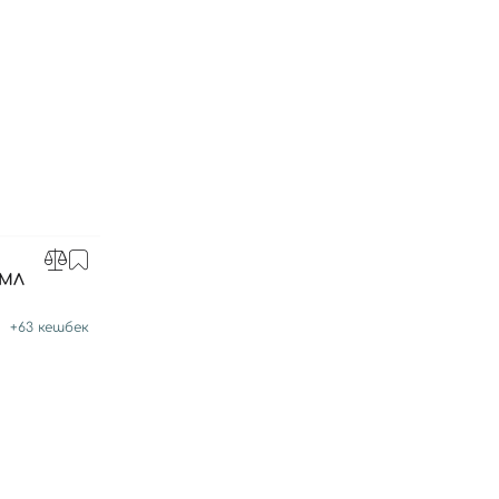
 МЛ
L
+
63
кешбек
Вхід
Реєстрація
Номер телефону