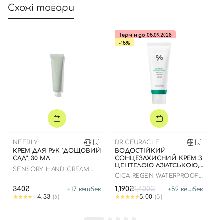
Схожі товари
Термін до 05.09.2028
-15%
NEEDLY
DR.CEURACLE
КРЕМ ДЛЯ РУК "ДОЩОВИЙ
ВОДОСТІЙКИЙ
САД", 30 МЛ
СОНЦЕЗАХИСНИЙ КРЕМ З
ЦЕНТЕЛОЮ АЗІАТСЬКОЮ,
SENSORY HAND CREAM
100 МЛ ДО 05.09.2028
CICA REGEN WATERPROOF
424 RAINY GARDEN
SUN SPF50+ PA++++
340₴
1,190₴
1,400₴
+
17
кешбек
+
59
кешбек
4.33
(6)
5.00
(5)