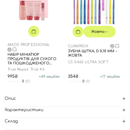
Жовта
AMOS PROFESSIONAL
CURAPROX
ЗУБНА ЩІТКА, D 0,10 ММ -
НАБІР МІНІАТЮР
ЖОВТА
ПРОДУКТІВ ДЛЯ СУХОГО
CS 5460 ULTRA SOFT
ТА ПОШКОДЖЕНОГО
ВОЛОССЯ
True Repair Trial Kit
995₴
354₴
+
49
кешбек
+
17
кешбек
0
(0)
0
(0)
Опис
Характеристики
Склад