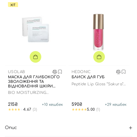
ХІТ
USOLAB
HEDONIC
МАСКА ДЛЯ ГЛИБОКОГО
БЛИСК ДЛЯ ГУБ
ЗВОЛОЖЕННЯ ТА
Peptide Lip Gloss “Sakura”
ВІДНОВЛЕННЯ ШКІРИ
limited edition
ОБЛИЧЧЯ З
BIO MOISTURIZING
ЗАСПОКІЙЛИВИМ
HYDRATING HYALURON
ЕФЕКТОМ
MASK
215₴
590₴
+
10
кешбек
+
29
кешбек
4.67
(3)
5.00
(1)
Опис