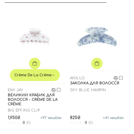
Crème De La Crème
ANILLO
ЗАКОЛКА ДЛЯ ВОЛОССЯ
Вхід
Реєстрація
EMI JAY
SKY BLUE HAIRPIN
ВЕЛИКИЙ КРАБИК ДЛЯ
ВОЛОССЯ - CRÈME DE LA
CRÈME
Номер телефону
BIG EFFING CLIP
1,950₴
825₴
+
97
кешбек
+
41
кешбек
0
(0)
0
(0)