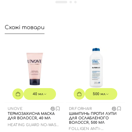
Відправляючи форму для авторизації/реєстрації ви
приймаєте умови
Угоди користувача
Далі
Схожі товари
Увійти за допомогою e-mail
40 мл
500 мл
UNOVE
DR.FORHAIR
ТЕРМОЗАХИСНА МАСКА
ШАМПУНЬ ПРОТИ ЛУПИ
ДЛЯ ВОЛОССЯ, 40 МЛ
ДЛЯ ОСЛАБЛЕНОГО
ВОЛОССЯ, 500 МЛ
HEATING GUARD NO-WASH
FOLLIGEN ANTI-
TREATMENT