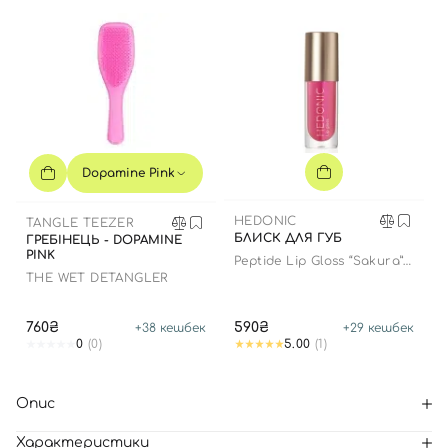
Dopamine Pink
HEDONIC
TANGLE TEEZER
БЛИСК ДЛЯ ГУБ
ГРЕБІНЕЦЬ - DOPAMINE
PINK
Peptide Lip Gloss “Sakura”
limited edition
THE WET DETANGLER
760₴
590₴
+
38
кешбек
+
29
кешбек
0
(0)
5.00
(1)
Опис
Характеристики