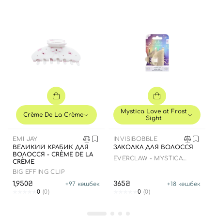
Mystica Love at Frost
Crème De La Crème
Sight
Вхід
Реєстрація
EMI JAY
INVISIBOBBLE
ВЕЛИКИЙ КРАБИК ДЛЯ
ЗАКОЛКА ДЛЯ ВОЛОССЯ
Номер телефону
ВОЛОССЯ - CRÈME DE LA
EVERCLAW - MYSTICA
CRÈME
LOVE AT FROST SIGHT
BIG EFFING CLIP
1,950₴
365₴
+
97
кешбек
+
18
кешбек
0
(0)
0
(0)
Відправляючи форму для авторизації/реєстрації ви
приймаєте умови
Угоди користувача