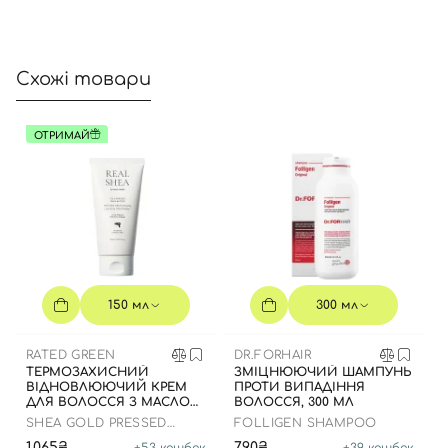
Далі
Увійти за допомогою e-mail
Схожі товари
ОТРИМАЙ
150 мл
300 мл
RATED GREEN
DR.FORHAIR
ТЕРМОЗАХИСНИЙ
ЗМІЦНЮЮЧИЙ ШАМПУНЬ
ВІДНОВЛЮЮЧИЙ КРЕМ
ПРОТИ ВИПАДІННЯ
ДЛЯ ВОЛОССЯ З МАСЛОМ
ВОЛОССЯ, 300 МЛ
ШИ, 150 МЛ
SHEA GOLD PRESSED
FOLLIGEN SHAMPOO
SHEA BUTTER LEAVE-IN
1,065₴
790₴
+
53
кешбек
+
39
кешбек