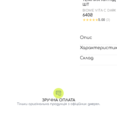
ШТ
BIOME VITA C DARK
PATCH
640₴
5.00
(3)
Опис
Характеристи
Склад
ЗРУЧНА ОПЛАТА
Тільки оригінальна продукція з офіційних джерел.