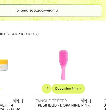
Почати заощаджувати
жній косметичці
Dopamine Pink
TANGLE TEEZER
CU
ТЛЕННЯ
ГРЕБІНЕЦЬ - DOPAMINE PINK
ЗУБ
 ОЧИМА, 60
ЖО