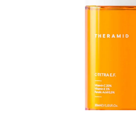
Всі то
гієни