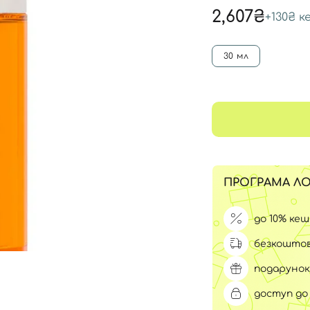
Для обличчя
2,607₴
+
130₴
к
СПФ захист для дітей
вари
Для зони повік
30 мл
ПРОГРАМА ЛО
до 10% ке
безкоштов
подарунок
доступ до 