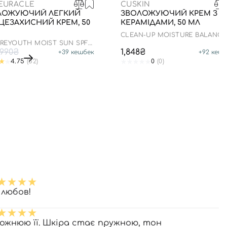
CEURACLE
CUSKIN
ЛОЖУЮЧИЙ ЛЕГКИЙ
ЗВОЛОЖУЮЧИЙ КРЕМ З
ЦЕЗАХИСНИЙ КРЕМ, 50
КЕРАМІДАМИ, 50 МЛ
CLEAN-UP MOISTURE BALANCI
CREAM
 REYOUTH MOIST SUN SPF
++++
990₴
1,848₴
+
39
кешбек
+
92
кешб
4.75
(52)
0
(0)
 любов!
ожнюю її. Шкіра стає пружною, тон