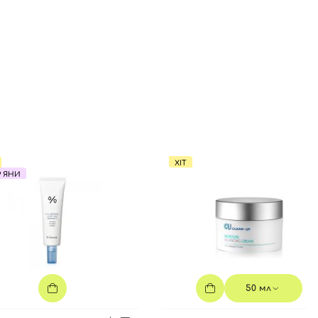
ХІТ
Р ЯНИ
50 мл