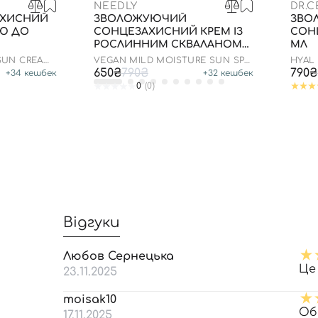
NEEDLY
DR.
АХИСНИЙ
ЗВОЛОЖУЮЧИЙ
ЗВО
ОЮ ДО
СОНЦЕЗАХИСНИЙ КРЕМ ІЗ
СОН
РОСЛИННИМ СКВАЛАНОМ
МЛ
ДО 23.03.2027 50 МЛ
 SUN CREAM
VEGAN MILD MOISTURE SUN SPF
HYAL
50+ PA++++
50/PA
650₴
790₴
790₴
+
34
кешбек
+
32
кешбек
0
(0)
Відгуки
Любов Сернецька
Це
23.11.2025
moisak10
Об
17.11.2025