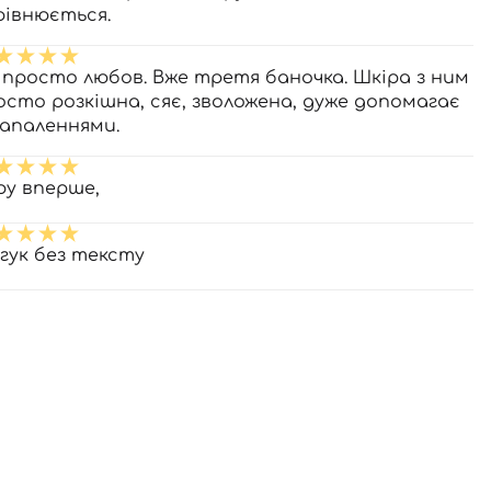
рівнюється.
 просто любов. Вже третя баночка. Шкіра з ним
осто розкішна, сяє, зволожена, дуже допомагає
 запаленнями.
ру вперше,
дгук без тексту