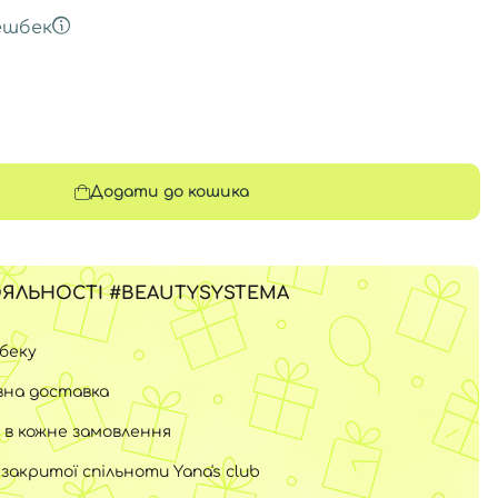
ешбек
Додати до кошика
ЯЛЬНОСТІ #BEAUTYSYSTEMA
шбеку
на доставка
 в кожне замовлення
закритої спільноти Yana's club