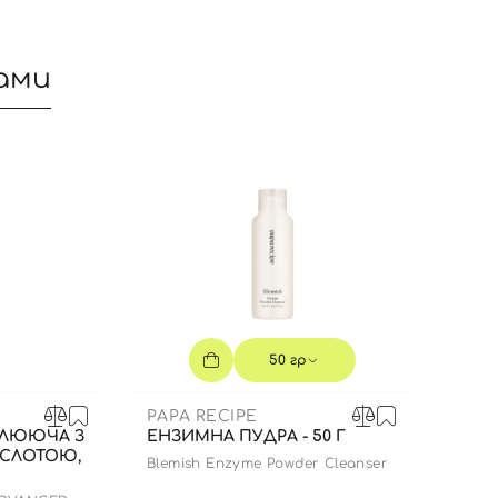
ами
50 гр
Вхід
Реєстрація
PAPA RECIPE
ТЛЮЮЧА З
ЕНЗИМНА ПУДРА - 50 Г
Номер телефону
ИСЛОТОЮ,
Blemish Enzyme Powder Cleanser