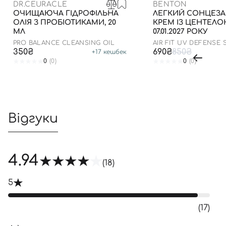
DR.CEURACLE
BENTON
ОЧИЩАЮЧА ГІДРОФІЛЬНА
ЛЕГКИЙ СОНЦЕЗ
ОЛІЯ З ПРОБІОТИКАМИ, 20
КРЕМ ІЗ ЦЕНТЕЛ
МЛ
07.01.2027 РОКУ
PRO BALANCE CLEANSING OIL
AIR FIT UV DEFENSE
SPF50
350₴
690₴
850₴
+
17
кешбек
0
(0)
0
(0)
Відгуки
4.94
(18)
5
(17)