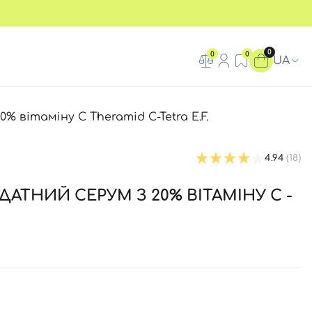
0
0
0
UA
 вітаміну С Theramid C-Tetra E.F.
4.94
(18)
АТНИЙ СЕРУМ З 20% ВІТАМІНУ С -