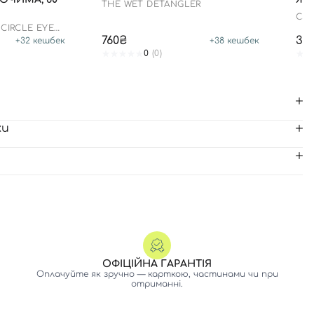
THE WET DETANGLER
CS 
 CIRCLE EYE
760₴
35
+
32
кешбек
+
38
кешбек
0
(0)
ки
ОФІЦІЙНА ГАРАНТІЯ
Оплачуйте як зручно — карткою, частинами чи при
отриманні.