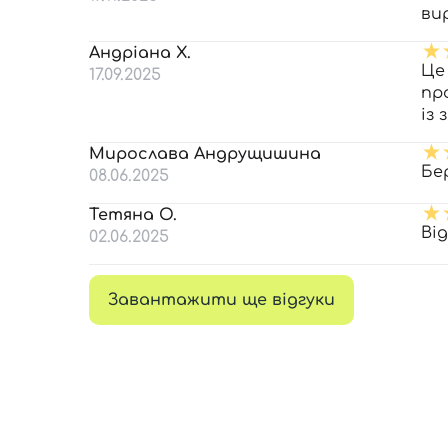
ви
Андріана Х.
Це
17.09.2025
пр
із
Мирослава Андрущишина
Бе
08.06.2025
Тетяна О.
Ві
02.06.2025
Завантажити ще відгуки